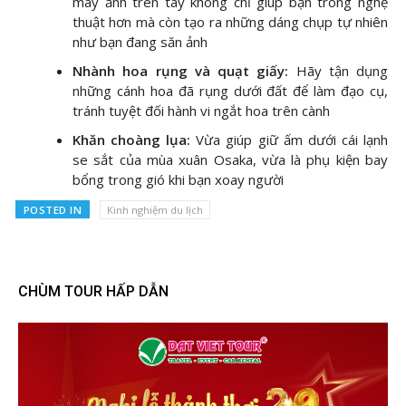
máy ảnh trên tay không chỉ giúp bạn trông nghệ
thuật hơn mà còn tạo ra những dáng chụp tự nhiên
như bạn đang săn ảnh
Nhành hoa rụng và quạt giấy:
Hãy tận dụng
những cánh hoa đã rụng dưới đất để làm đạo cụ,
tránh tuyệt đối hành vi ngắt hoa trên cành
Khăn choàng lụa:
Vừa giúp giữ ấm dưới cái lạnh
se sắt của mùa xuân Osaka, vừa là phụ kiện bay
bổng trong gió khi bạn xoay người
POSTED IN
Kinh nghiệm du lịch
CHÙM TOUR HẤP DẪN