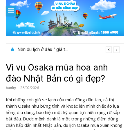
Skip
to
content
Nên du lịch ở đâu ” giá tốt” dịp lễ quốc khánh 2/9
Vi vu Osaka mùa hoa anh
đào Nhật Bản có gì đẹp?
baoky
26/02/2026
Khi những cơn gió se lạnh của mùa đông dần tan, cả thị
thành Osaka như bừng tỉnh và khoác lên mình chiếc áo lụa
hồng dịu dàng, báo hiệu một kỳ quan tự nhiên rạng rỡ sắp
bắt đầu. Được mệnh danh là một trong những điểm dừng
chân hấp dẫn nhất Nhật Bản, du lịch Osaka mùa xuân không