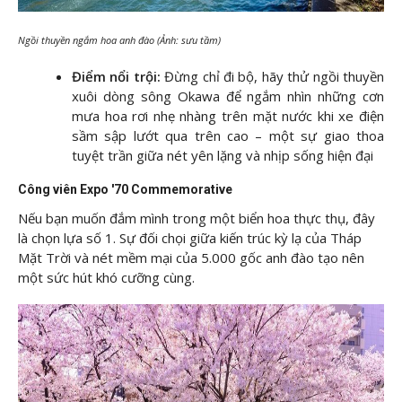
Ngồi thuyền ngắm hoa anh đào (Ảnh: sưu tầm)
Điểm nổi trội:
Đừng chỉ đi bộ, hãy thử ngồi thuyền
xuôi dòng sông Okawa để ngắm nhìn những cơn
mưa hoa rơi nhẹ nhàng trên mặt nước khi xe điện
sầm sập lướt qua trên cao – một sự giao thoa
tuyệt trần giữa nét yên lặng và nhịp sống hiện đại
Công viên Expo '70 Commemorative
Nếu bạn muốn đắm mình trong một biển hoa thực thụ, đây
là chọn lựa số 1. Sự đối chọi giữa kiến trúc kỳ lạ của Tháp
Mặt Trời và nét mềm mại của 5.000 gốc anh đào tạo nên
một sức hút khó cưỡng cùng.