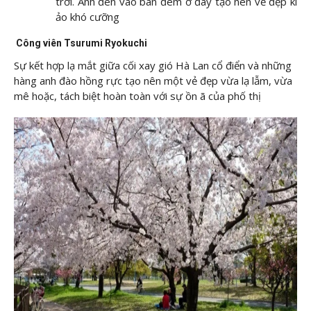
trời. Ánh đèn vào ban đêm ở đây tạo nên vẻ đẹp kì
ảo khó cưỡng
Công viên Tsurumi Ryokuchi
Sự kết hợp lạ mắt giữa cối xay gió Hà Lan cổ điển và những
hàng anh đào hồng rực tạo nên một vẻ đẹp vừa lạ lẫm, vừa
mê hoặc, tách biệt hoàn toàn với sự ồn ã của phố thị