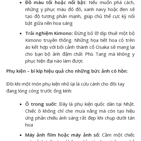
Đồ màu tối hoặc nổi bật:
Nếu muốn phá cách,
những y phục màu đỏ đô, xanh navy hoặc đen sẽ
tạo độ tương phản mạnh, giúp chủ thể cực kỳ nổi
bật giữa nền hoa sáng
Trải nghiệm Kimono:
Đừng bỏ lỡ dịp thuê một bộ
Kimono truyền thống. Những họa tiết hoa cỏ trên
áo kết hợp với bối cảnh thành cổ Osaka sẽ mang lại
cho bạn bộ ảnh đậm chất Phù Tang mà không y
phục hiện đại nào làm được
Phụ kiện – bí kíp hiệu quả cho những bức ảnh có hồn:
Đôi khi một món phụ kiện nhỏ lại là cứu cánh cho đôi tay
đang lóng cóng trước ống kính:
Ô trong suốt:
Đây là phụ kiện quốc dân tại Nhật.
Chiếc ô không chỉ che mưa nắng mà còn tạo hiệu
ứng phản chiếu ánh sáng rất đẹp khi chụp dưới tán
hoa
Máy ảnh film hoặc máy ảnh số:
Cầm một chiếc