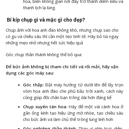
hoa, biến không gian nơi đây trở thành diễm kiều và
thanh lịch lạ lùng.
Bí kíp chụp gì và mặc gì cho đẹp?
Chụp ảnh với hoa anh đào không khó, nhưng chụp sao cho
có gu và chiều sâu thì cần một tẹo tinh tế. Hãy bỏ túi ngay
những mẹo nhỏ nhưng hết sức hiệu quả
Góc chụp thần thánh không thể bỏ qua:
Để bức ảnh không bị tham chi tiết và rối mắt, hãy vận
dụng các góc máy sau:
Góc thấp:
Đặt máy hướng từ dưới lên để lấy trọn
vòm hoa anh đào che phủ bầu trời xanh, cách này
cũng giúp đôi chân bạn trông dài hơn đáng kể
Chụp xuyên tán hoa
: Hãy để một vài cành hoa ở
gần ống kính tạo hiệu ứng mờ nhòe, tạo chiều sâu
cho bức ảnh và làm chủ thể trông lung linh hơn
Góc nghiêng thần thánh
: Thay vì nhìn trực diện,