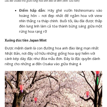
Lâu đài Osaka trổi giữa rừng hoa anh đào về đêm (Ảnh: sưu tầm)
Điểm hấp dẫn:
Hãy ghé vườn Nishinomaru vào
hoàng hôn – nơi đẹp nhất để ngắm hoa với view
nhìn thẳng ra tháp chính. Buổi tối, lâu đài được thắp
đèn lung linh làm cả tòa thành bừng sáng giữa một
rừng hoa rạng rỡ
Xưởng đúc tiền Japan Mint
Được mệnh danh là con đường hoa anh đào lãng mạn nhất
Nhật Bản, nơi đây sở hữu những giống hoa quý hiếm với
cánh kép dày đặc như đóa mẫu đơn. Đây là đặc quyền dành
riêng cho những ai đến Osaka vào giữa tháng 4