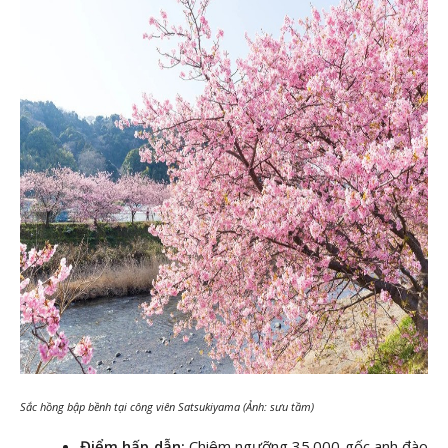
Sắc hồng bập bềnh tại công viên Satsukiyama (Ảnh: sưu tầm)
Điểm hấp dẫn:
Chiêm ngưỡng 35.000 gốc anh đào