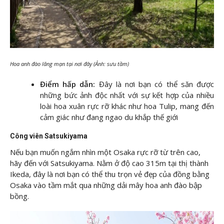
Hoa anh đào lãng mạn tại nơi đây (Ảnh: sưu tầm)
Điểm hấp dẫn:
Đây là nơi bạn có thể săn được
những bức ảnh độc nhất với sự kết hợp của nhiều
loài hoa xuân rực rỡ khác như hoa Tulip, mang đến
cảm giác như đang ngao du khắp thế giới
Công viên Satsukiyama
Nếu bạn muốn ngắm nhìn một Osaka rực rỡ từ trên cao,
hãy đến với Satsukiyama. Nằm ở độ cao 315m tại thị thành
Ikeda, đây là nơi bạn có thể thu trọn vẻ đẹp của đồng bằng
Osaka vào tầm mắt qua những dải mây hoa anh đào bập
bồng.