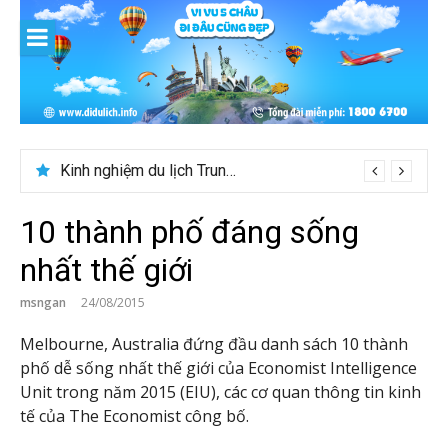
Skip
to
content
Kinh nghiệm du lịch Trung Á lần đầu cho khách Việt
10 thành phố đáng sống
nhất thế giới
msngan
24/08/2015
Melbourne, Australia đứng đầu danh sách 10 thành
phố dễ sống nhất thế giới của Economist Intelligence
Unit trong năm 2015 (EIU), các cơ quan thông tin kinh
tế của The Economist công bố.