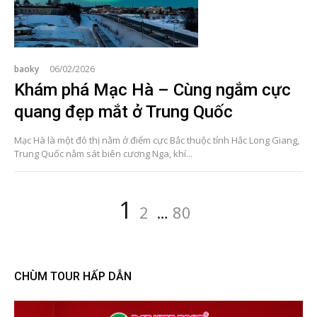
baoky
06/02/2026
Khám phá Mạc Hà – Cùng ngắm cực
quang đẹp mắt ở Trung Quốc
Mạc Hà là một đô thị nằm ở điểm cực Bắc thuộc tỉnh Hắc Long Giang,
Trung Quốc nằm sát biên cương Nga, khí...
Posts
Page
Page
Page
1
2
…
80
pagination
CHÙM TOUR HẤP DẪN