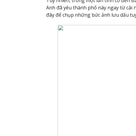
Tuy nhiên, trong một lần tình cờ đến B
Anh đã yêu thành phố này ngay từ cái n
đây để chụp những bức ảnh lưu dấu tuy