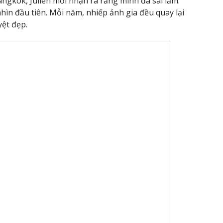
angkok, Julien mới nhận ra rằng mình đã sai lầm.
hìn đầu tiên. Mỗi năm, nhiếp ảnh gia đều quay lại
ệt đẹp.