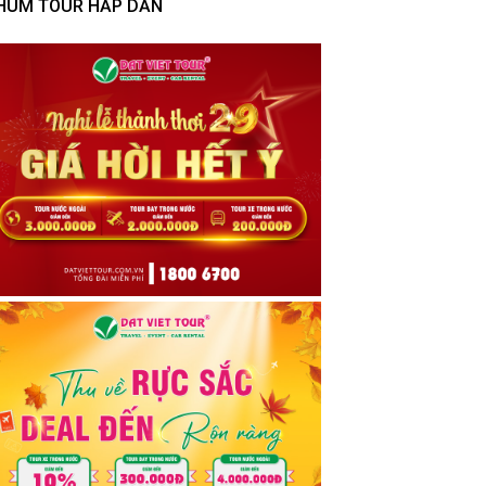
HÙM TOUR HẤP DẪN