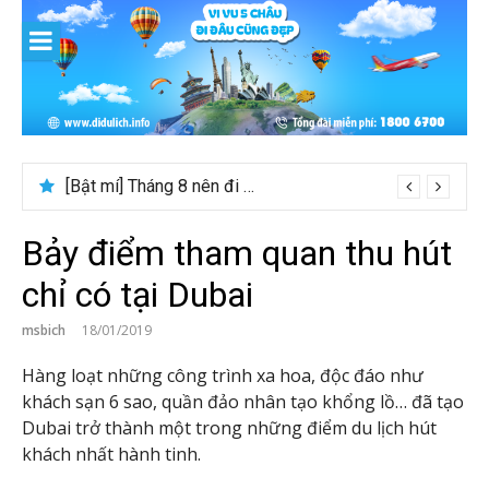
Skip
to
content
[Bật mí] Tháng 8 nên đi nước nào đẹp? Gợi ý 5+ tọa độ hot 2026
Bảy điểm tham quan thu hút
chỉ có tại Dubai
msbich
18/01/2019
Hàng loạt những công trình xa hoa, độc đáo như
khách sạn 6 sao, quần đảo nhân tạo khổng lồ… đã tạo
Dubai trở thành một trong những điểm du lịch hút
khách nhất hành tinh.