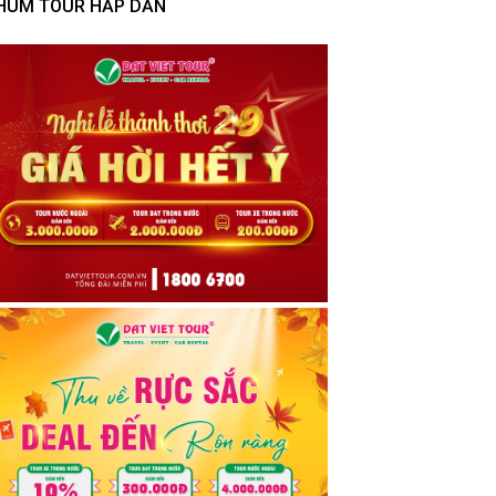
HÙM TOUR HẤP DẪN