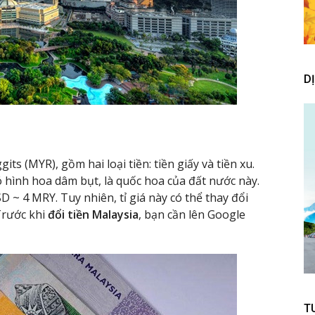
D
its (MYR), gồm hai loại tiền: tiền giấy và tiền xu.
ó hình hoa dâm bụt, là quốc hoa của đất nước này.
D ~ 4 MRY. Tuy nhiên, tỉ giá này có thể thay đổi
Trước khi
đổi tiền Malaysia
, bạn cần lên Google
T