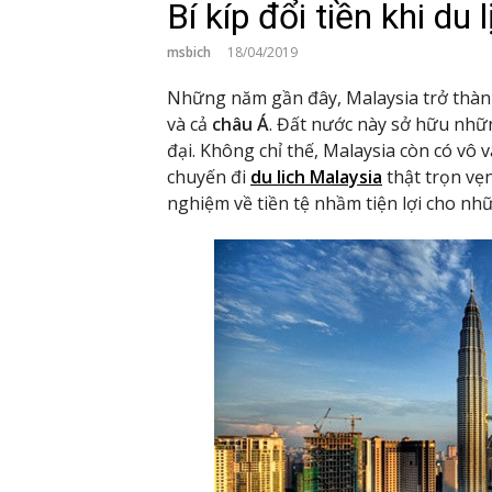
Bí kíp đổi tiền khi du
msbich
18/04/2019
Những năm gần đây, Malaysia trở thàn
và cả
châu Á
. Đất nước này sở hữu nhữn
đại. Không chỉ thế, Malaysia còn có vô 
chuyến đi
du lich Malaysia
thật trọn vẹ
nghiệm về tiền tệ nhầm tiện lợi cho nhữ