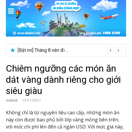
Skip
to
content
[Bật mí] Tháng 8 nên đi nước nào đẹp? Gợi ý 5+ tọa độ hot 2026
Chiêm ngưỡng các món ăn
dát vàng dành riêng cho giới
siêu giàu
msbich
13/11/2017
Không chỉ là từ nguyên liệu cao cấp, những món ăn
này còn được bao phủ bởi lớp vàng mỏng bên trên,
với mức chi phí lên đến cả ngàn USD. Với mức giá này,