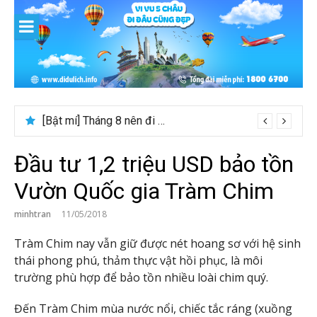
Skip
to
content
[Bật mí] Tháng 8 nên đi nước nào đẹp? Gợi ý 5+ tọa độ hot 2026
Đầu tư 1,2 triệu USD bảo tồn
Vườn Quốc gia Tràm Chim
minhtran
11/05/2018
Tràm Chim nay vẫn giữ được nét hoang sơ với hệ sinh
thái phong phú, thảm thực vật hồi phục, là môi
trường phù hợp để bảo tồn nhiều loài chim quý.
Đến Tràm Chim mùa nước nổi, chiếc tắc ráng (xuồng