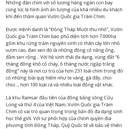
Những đàn chim với số lượng hàng ngàn con bay
cùng lúc là hình ảnh ấn tượng của khá nhiều du khách
khi đến thăm quan Vườn Quốc gia Tràm Chim.
Được mệnh danh là “Đồng Tháp Mười thu nhỏ”, Vườn
Quốc gia Tràm Chim bao phủ diện tích hơn 7.000ha
gồm khu rừng tràm nguyên sinh có thân cây lớn nhỏ
vươn cao, đan xen đó là những đồng cỏ năng ống,
đầm sen rộng… Với hệ sinh thái đa dạng, vùng đất “6
tháng đồng khô cỏ cháy, 6 tháng nước ngập trắng
đồng” này là nơi cư trú của hơn 231 loài chim trong đó
có những loài quý hiếm như te vàng, gà đãy, choi
choi…, hơn 100 loài cá và nhiều loài động vật khác.
Là khu Ramsar đầu tiên của đồng bằng sông Cửu
Long và thứ 4 của Việt Nam, Vườn Quốc gia Tràm
Chim có vai trò quan trọng trong bản đồ đa dạng sinh
học thế giới. Với sự phối hợp của chính quyền địa
phương tỉnh Đồng Tháp, Quỹ Quốc tế về bảo vệ thiên