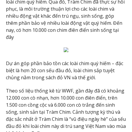
loài chim quý hiếm. Qua đó, Tràm Chim đã thực sự hồi
phục, là môi trường thuận lợi cho các loài chim và
nhiều động vật khác đến trú ngụ, sinh sống, góp
thêm phần bảo vệ nhiều loài động vật quý hiếm. Đến
nay, có hơn 10.000 con chim điên điển sinh sống tại
đây
Dự án góp phần bảo tồn các loài chim quý hiếm – đặc
biệt là hơn 20 con sếu đầu đỏ, loài chim sắp tuyệt
chủng nằm trong sách đỏ VN và thế giới.
Theo số liệu thống kê từ WWF, gần đây đã có khoảng
12.000 con cò nhạn, hơn 10.000 con điên điển, trên
1.500 con cồng cộc và 6.000 con cò trắng đến sinh
sống, sinh sản tại Tràm Chim. Cảnh tượng kỳ thú và
đặc sắc nhất ở Tràm Chim là “vũ điệu ngày hè” của sếu
đầu đỏ khi loài chim này di trú sang Việt Nam vào mùa