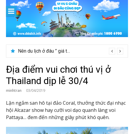
Skip
to
content
[Bật mí] Tháng 8 nên đi nước nào đẹp? Gợi ý 5+ tọa độ hot 2026
Nên du lịch ở đâu ” giá tốt” dịp lễ quốc khánh 2/9
Địa điểm vui chơi thú vị ở
Thailand dịp lễ 30/4
minhtran
03/04/2019
Lặn ngắm san hô tại đảo Coral, thưởng thức đại nhạc
hội Alcazar show hay cưỡi voi dạo quanh làng voi
Pattaya… đem đến những giây phút khó quên.