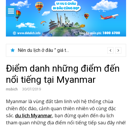
Skip
to
content
[Bật mí] Tháng 8 nên đi nước nào đẹp? Gợi ý 5+ tọa độ hot 2026
Nên du lịch ở đâu ” giá tốt” dịp lễ quốc khánh 2/9
Điểm danh những điểm đến
nổi tiếng tại Myanmar
msbich
30/07/2019
Myanmar là vùng đất tâm linh với hệ thống chùa
chiền độc đáo, cảnh quan thiên nhiên vô cùng đặc
sắc.
du lịch Myanmar
, bạn đừng quên đến du lịch
tham quan những địa điểm nổi tiếng tiếp sau đây nhé!