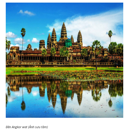
Đền Angkor wat (Ảnh sưu tầm)