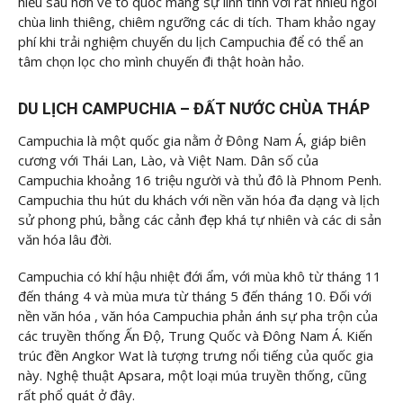
hiểu sâu hơn về tổ quốc mang sự linh tính với rất nhiều ngôi
chùa linh thiêng, chiêm ngưỡng các di tích. Tham khảo ngay
phí khi trải nghiệm chuyến du lịch Campuchia để có thể an
tâm chọn lọc cho mình chuyến đi thật hoàn hảo.
DU LỊCH CAMPUCHIA – ĐẤT NƯỚC CHÙA THÁP
Campuchia là một quốc gia nằm ở Đông Nam Á, giáp biên
cương với Thái Lan, Lào, và Việt Nam. Dân số của
Campuchia khoảng 16 triệu người và thủ đô là Phnom Penh.
Campuchia thu hút du khách với nền văn hóa đa dạng và lịch
sử phong phú, bằng các cảnh đẹp khá tự nhiên và các di sản
văn hóa lâu đời.
Campuchia có khí hậu nhiệt đới ẩm, với mùa khô từ tháng 11
đến tháng 4 và mùa mưa từ tháng 5 đến tháng 10. Đối với
nền văn hóa , văn hóa Campuchia phản ánh sự pha trộn của
các truyền thống Ấn Độ, Trung Quốc và Đông Nam Á. Kiến
trúc đền Angkor Wat là tượng trưng nổi tiếng của quốc gia
này. Nghệ thuật Apsara, một loại múa truyền thống, cũng
rất phổ quát ở đây.