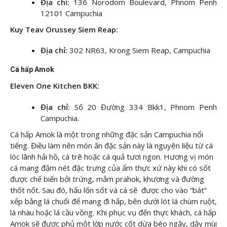
Địa chỉ:
136 Norodom Boulevard, Phnom Penh
12101 Campuchia
Kuy Teav Orussey Siem Reap:
Địa chỉ:
302 NR63, Krong Siem Reap, Campuchia
Cá hấp Amok
Eleven One Kitchen BKK:
Địa chỉ:
Số 20 Đường 334 Bkk1, Phnom Penh
Campuchia.
Cá hấp Amok là một trong những đặc sản Campuchia nổi
tiếng. Điều làm nên món ăn đặc sản này là nguyên liệu từ cá
lóc lãnh hải hồ, cá trê hoặc cá quả tươi ngon. Hương vị món
cá mang đậm nét đặc trưng của ẩm thực xứ này khi có sốt
được chế biến bởi trứng, mắm prahok, khương và đường
thốt nốt. Sau đó, hẩu lốn sốt và cá sẽ được cho vào “bát”
xếp bằng lá chuối để mang đi hấp, bên dưới lót lá chùm ruột,
lá nhàu hoặc lá cầu vồng. Khi phục vụ đến thực khách, cá hấp
Amok sẽ được phủ một lớp nước cốt dừa béo ngậy, dậy mùi