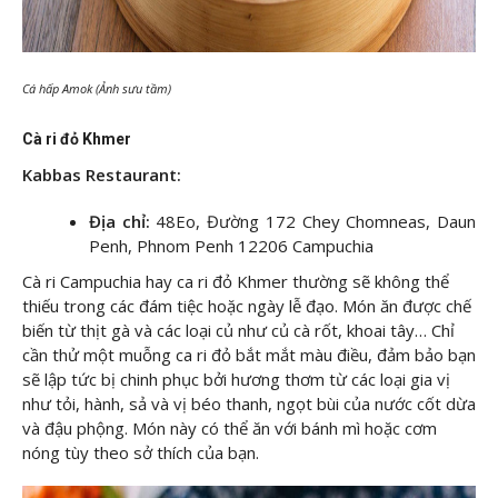
Cá hấp Amok (Ảnh sưu tầm)
Cà ri đỏ Khmer
Kabbas Restaurant:
Địa chỉ:
48Eo, Đường 172 Chey Chomneas, Daun
Penh, Phnom Penh 12206 Campuchia
Cà ri Campuchia hay ca ri đỏ Khmer thường sẽ không thể
thiếu trong các đám tiệc hoặc ngày lễ đạo. Món ăn được chế
biến từ thịt gà và các loại củ như củ cà rốt, khoai tây… Chỉ
cần thử một muỗng ca ri đỏ bắt mắt màu điều, đảm bảo bạn
sẽ lập tức bị chinh phục bởi hương thơm từ các loại gia vị
như tỏi, hành, sả và vị béo thanh, ngọt bùi của nước cốt dừa
và đậu phộng. Món này có thể ăn với bánh mì hoặc cơm
nóng tùy theo sở thích của bạn.