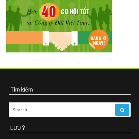
Tìm kiếm
SEARCH
FOR:
LƯU Ý