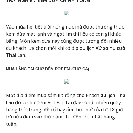
TRẢI NGHIỆM KEM DỪA CHÍNH TÔNG
Vào mùa hè, tiết trời nóng nực mà được thưởng thức
kem dừa mát lạnh và ngọt lịm thì liệu có còn gì khác
bằng. Món kem dừa này cũng được tương đối nhiều
du khách lựa chọn mỗi khi có dịp
du lịch Xứ sở nụ cười
Thái Lan
.
MUA HÀNG TẠI CHỢ ĐÊM ROT FAI (CHỢ GA)
Một địa điểm mua sắm lí tưởng cho khách
du lịch Thái
Lan
đó là chợ đêm Rot Fai. Tại đây có rất nhiều quầy
hàng thời trang, đồ cổ hay ẩm thực mở cửa từ 18 giờ
tới nửa đêm vào thứ năm cho đến chủ nhật hàng
tuần.