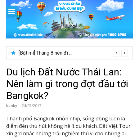
Skip
to
content
[Bật mí] Tháng 8 nên đi nước nào đẹp? Gợi ý 5+ tọa độ hot 2026
Du lịch Đất Nước Thái Lan:
Nên làm gì trong đợt đầu tới
Bangkok?
baoky
24/07/2017
Thành phố Bangkok nhộn nhịp, sống động luôn là
điểm đến thu hút không hề ít du khách. Đất Việt Tour
xin gợi nhắc những trải nghiệm thú vị cho những ai