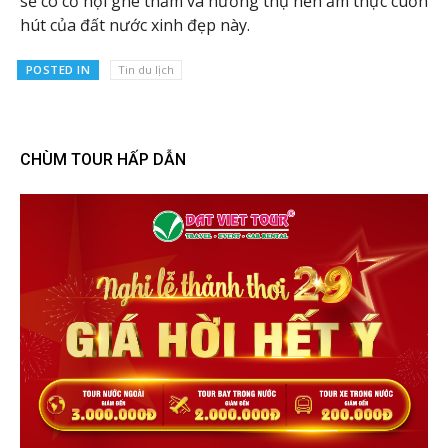
sẽ có cơ hội ghé thăm và hưởng thụ nền ẩm thực cuốn
hút của đất nước xinh đẹp này.
POSTED IN
Tin du lịch
CHÙM TOUR HẤP DẪN