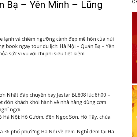
ản Bạ – Yên Minh – Lũng
C
se lạnh và chiêm ngưỡng cảnh đẹp mê hồn của núi
g book ngay tour du lịch: Hà Nội – Quản Bạ – Yên
 sức vi vu với chi phí siêu tiết kiệm.
Sơn Nhất đáp chuyến bay Jestar BL808 lúc 8h00 –
ệt đón khách khởi hành về nhà hàng dùng cơm
ghỉ ngơi.
hố Hà Nội: Hồ Gươm, đền Ngọc Sơn, Hồ Tây, chùa
há 36 phố phường Hà Nội về đêm. Nghỉ đêm tại Hà