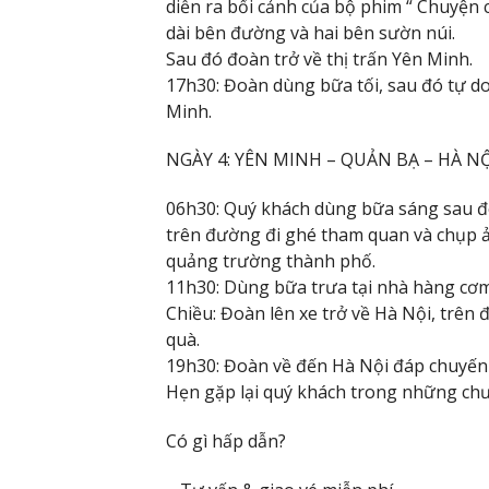
diễn ra bối cảnh của bộ phim “ Chuyện
dài bên đường và hai bên sườn núi.
Sau đó đoàn trở về thị trấn Yên Minh.
17h30: Đoàn dùng bữa tối, sau đó tự d
Minh.
NGÀY 4: YÊN MINH – QUẢN BẠ – HÀ N
06h30: Quý khách dùng bữa sáng sau đ
trên đường đi ghé tham quan và chụp ả
quảng trường thành phố.
11h30: Dùng bữa trưa tại nhà hàng cơm
Chiều: Đoàn lên xe trở về Hà Nội, trê
quà.
19h30: Đoàn về đến Hà Nội đáp chuyến 
Hẹn gặp lại quý khách trong những chươ
Có gì hấp dẫn?