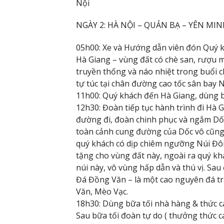
Nội
NGÀY 2: HÀ NỘI – QUẢN BẠ – YÊN MI
05h00: Xe và Hướng dẫn viên đón Quý kh
Hà Giang – vùng đất có chè san, rượu m
truyền thống và náo nhiệt trong buổi
tự túc tại chân đường cao tốc sân bay N
11h00: Quý khách đến Hà Giang, dùng b
12h30: Đoàn tiếp tục hành trình đi Hà 
đường đi, đoàn chinh phục và ngắm Dố
toàn cảnh cung đường của Dốc vô cũng k
quý khách có dịp chiêm ngưỡng Núi Đôi
tặng cho vùng đất này, ngoài ra quý kh
núi này, vô vùng hấp dẫn và thú vị. Sau
Đá Đồng Văn – là một cao nguyên đá t
Văn, Mèo Vạc.
18h30: Dùng bữa tối nhà hàng & thức c
Sau bữa tối đoàn tự do ( thưởng thức c