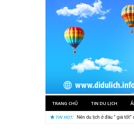
Skip
to
content
TRANG CHỦ
TIN DU LỊCH
Ẩ
TIN HOT:
Nên du lịch ở đâu ” giá tốt”