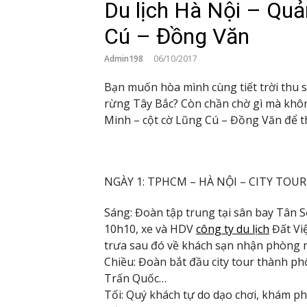
Du lịch Hà Nội – Qu
Cú – Đồng Văn
Admin198
06/10/2017
Bạn muốn hòa mình cùng tiết trời thu 
rừng Tây Bắc? Còn chần chờ gì mà khôn
Minh – cột cờ Lũng Cú – Đồng Văn để thỏa
NGÀY 1: TPHCM – HÀ NỘI – CITY TOUR
Sáng: Đoàn tập trung tại sân bay Tân 
10h10, xe và HDV
công ty du lịch
Đất Vi
trưa sau đó về khách sạn nhận phòng n
Chiều: Đoàn bắt đầu city tour thành p
Trấn Quốc…
Tối: Quý khách tự do dạo chơi, khám p