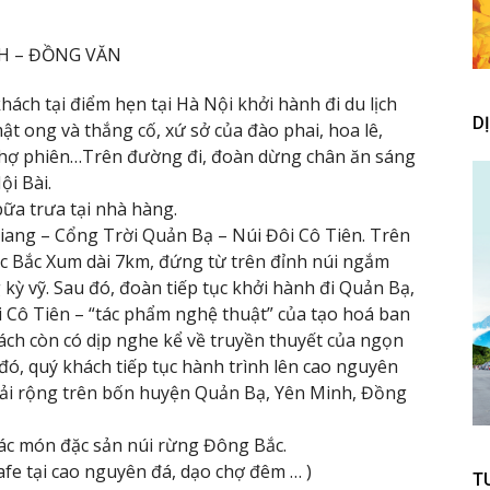
NH – ĐỒNG VĂN
ách tại điểm hẹn tại Hà Nội khởi hành đi du lịch
D
ật ong và thắng cố, xứ sở của đào phai, hoa lê,
 chợ phiên…Trên đường đi, đoàn dừng chân ăn sáng
ội Bài.
ữa trưa tại nhà hàng.
Giang – Cổng Trời Quản Bạ – Núi Đôi Cô Tiên. Trên
c Bắc Xum dài 7km, đứng từ trên đỉnh núi ngắm
ỳ vỹ. Sau đó, đoàn tiếp tục khởi hành đi Quản Bạ,
 Cô Tiên – “tác phẩm nghệ thuật” của tạo hoá ban
ách còn có dịp nghe kể về truyền thuyết của ngọn
 đó, quý khách tiếp tục hành trình lên cao nguyên
rải rộng trên bốn huyện Quản Bạ, Yên Minh, Đồng
ác món đặc sản núi rừng Đông Bắc.
afe tại cao nguyên đá, dạo chợ đêm … )
T