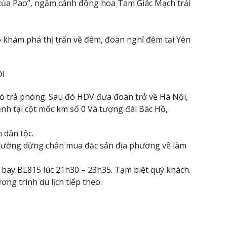
 của Pao”, ngắm cánh đồng hoa Tam Giác Mạch trải
o khám phá thị trấn về đêm, đoàn nghỉ đêm tại Yên
ỘI
ó trả phòng. Sau đó HDV đưa đoàn trở về Hà Nội,
nh tại cột mốc km số 0 Và tượng đài Bác Hồ,
 dân tộc.
n đường dừng chân mua đặc sản địa phương về làm
bay BL815 lúc 21h30 – 23h35. Tạm biệt quý khách.
ng trình du lịch tiếp theo.