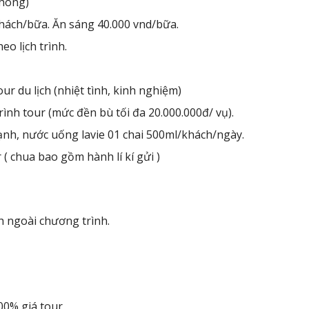
phòng)
hách/bữa. Ăn sáng 40.000 vnd/bữa.
eo lịch trình.
r du lịch (nhiệt tình, kinh nghiệm)
ình tour (mức đền bù tối đa 20.000.000đ/ vụ).
ạnh, nước uống lavie 01 chai 500ml/khách/ngày.
( chua bao gồm hành lí kí gửi )
h ngoài chương trình.
100% giá tour