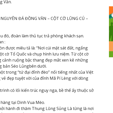
ng Văn.
O NGUYÊN ĐÁ ĐỒNG VĂN – CỘT CỜ LŨNG CÚ –
au đó, đoàn làm thủ tục trả phòng khách sạn.
n :
n được miêu tả là: “Nơi cúi mặt sát đất, ngẩng
ột cờ Tổ Quốc và chụp hình lưu niệm. Từ cột cờ
g cảnh ruộng bậc thang đẹp mắt xen kẽ những
ng bản Séo Lủngbên dưới.
t trong “tứ đại đỉnh đèo” nổi tiếng nhất của Việt
ẻ đẹp tuyệt vời của đỉnh Mã Pí Lèng với dòng
nh có lối kiến trúc nguy nga, bề thế ấy thuộc sở
 hàng tại Dinh Vua Mèo.
khởi hành đi thăm Thung Lũng Sủng Là từng là nơi