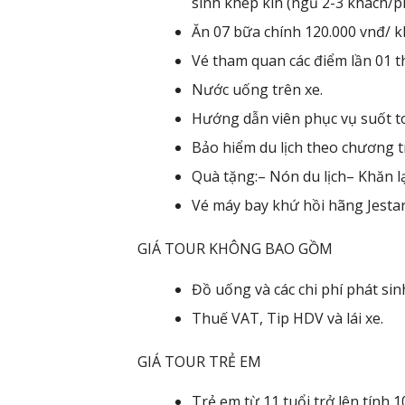
sinh khép kín (ngủ 2-3 khách/
Ăn 07 bữa chính 120.000 vnđ/ k
Vé tham quan các điểm lần 01 th
Nước uống trên xe.
Hướng dẫn viên phục vụ suốt tou
Bảo hiểm du lịch theo chương tr
Quà tặng:– Nón du lịch– Khăn l
Vé máy bay khứ hồi hãng Jestar 
GIÁ TOUR KHÔNG BAO GỒM
Đồ uống và các chi phí phát sin
Thuế VAT, Tip HDV và lái xe.
GIÁ TOUR TRẺ EM
Trẻ em từ 11 tuổi trở lên tính 