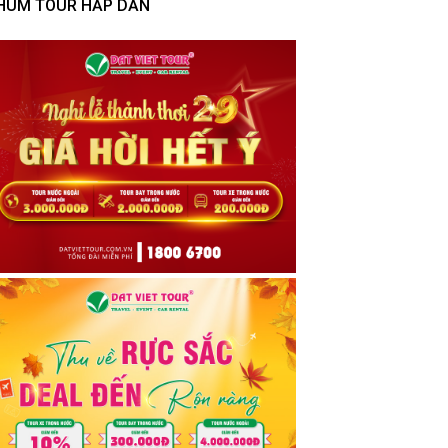
HÙM TOUR HẤP DẪN