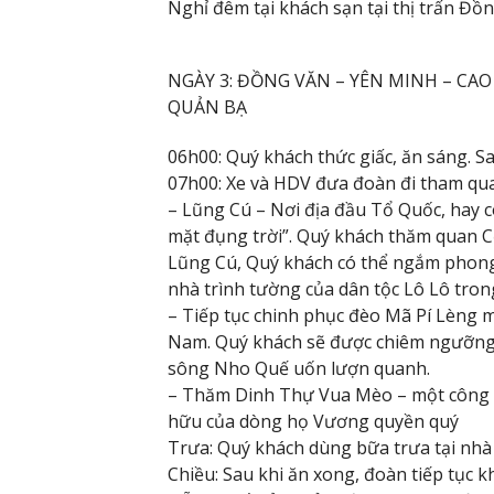
Nghỉ đêm tại khách sạn tại thị trấn Đồ
NGÀY 3: ĐỒNG VĂN – YÊN MINH – CA
QUẢN BẠ
06h00: Quý khách thức giấc, ăn sáng. S
07h00: Xe và HDV đưa đoàn đi tham qua
– Lũng Cú – Nơi địa đầu Tổ Quốc, hay cò
mặt đụng trời”. Quý khách thăm quan C
Lũng Cú, Quý khách có thể ngắm phon
nhà trình tường của dân tộc Lô Lô tro
– Tiếp tục chinh phục đèo Mã Pí Lèng mộ
Nam. Quý khách sẽ được chiêm ngưỡng v
sông Nho Quế uốn lượn quanh.
– Thăm Dinh Thự Vua Mèo – một công trì
hữu của dòng họ Vương quyền quý
Trưa: Quý khách dùng bữa trưa tại nhà
Chiều: Sau khi ăn xong, đoàn tiếp tục 