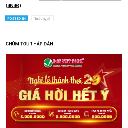
(4N4Đ)
POSTED IN
Nước ngoài
CHÙM TOUR HẤP DẪN