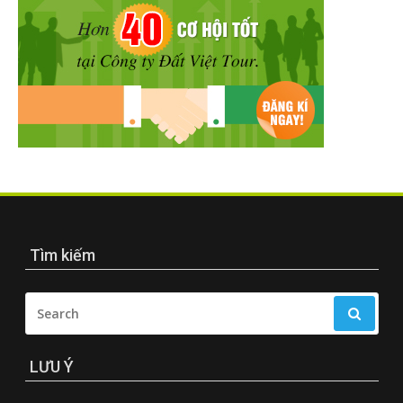
Tìm kiếm
SEARCH
FOR:
LƯU Ý