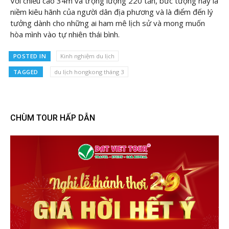
Với chiều cao 34m và trọng lượng 220 tấn, bức tượng này là
niềm kiêu hãnh của người dân địa phương và là điểm đến lý
tưởng dành cho những ai ham mê lịch sử và mong muốn
hòa mình vào tự nhiên thái bình.
POSTED IN
Kinh nghiệm du lịch
TAGGED
du lịch hongkong tháng 3
CHÙM TOUR HẤP DẪN