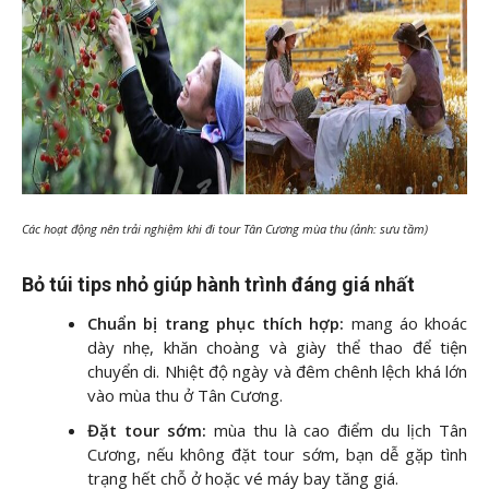
Các hoạt động nên trải nghiệm khi đi tour Tân Cương mùa thu (ảnh: sưu tầm)
Bỏ túi tips nhỏ giúp hành trình đáng giá nhất
Chuẩn bị trang phục thích hợp:
mang áo khoác
dày nhẹ, khăn choàng và giày thể thao để tiện
chuyển di. Nhiệt độ ngày và đêm chênh lệch khá lớn
vào mùa thu ở Tân Cương.
Đặt tour sớm:
mùa thu là cao điểm du lịch Tân
Cương, nếu không đặt tour sớm, bạn dễ gặp tình
trạng hết chỗ ở hoặc vé máy bay tăng giá.