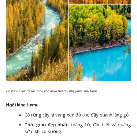
Hồ Kanas rực rỡ sắc màu vào mùa thu dịu nhẹ (ảnh: sưu tầm)
Ngôi làng Hemu
Có rừng cây lá vàng xen đỏ che đậy quanh làng gỗ.
Thời gian đẹp nhất:
tháng 10, đặc biệt vào sáng
sớm khi có sương.