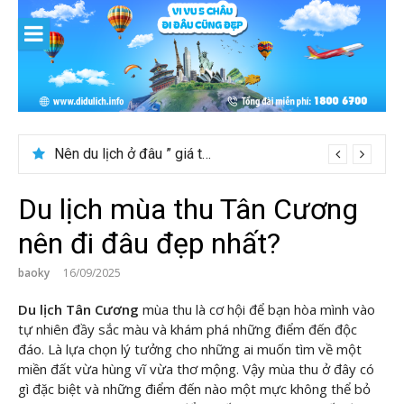
Skip
to
content
[Bật mí] Tháng 8 nên đi nước nào đẹp? Gợi ý 5+ tọa độ hot 2026
Nên du lịch ở đâu ” giá tốt” dịp lễ quốc khánh 2/9
Du lịch mùa thu Tân Cương
nên đi đâu đẹp nhất?
baoky
16/09/2025
Du lịch Tân Cương
mùa thu là cơ hội để bạn hòa mình vào
tự nhiên đầy sắc màu và khám phá những điểm đến độc
đáo. Là lựa chọn lý tưởng cho những ai muốn tìm về một
miền đất vừa hùng vĩ vừa thơ mộng. Vậy mùa thu ở đây có
gì đặc biệt và những điểm đến nào một mực không thể bỏ