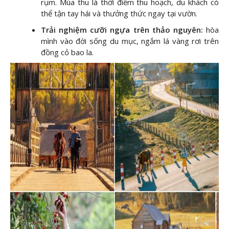
rụm. Mùa thu là thời điểm thu hoạch, du khách có
thể tận tay hái và thưởng thức ngay tại vườn.
Trải nghiệm cưỡi ngựa trên thảo nguyên:
hòa
mình vào đời sống du mục, ngắm lá vàng rơi trên
đồng cỏ bao la.