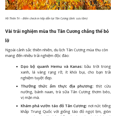
Hồ Thiên Trì – điểm check-in hấp dẫn tại Tân Cương (ảnh: sưu tầm)
Vài trải nghiệm mùa thu Tân Cương chẳng thể bỏ
lỡ
Ngoài cảnh sắc thiên nhiên, du lịch Tân Cương mùa thu còn
mang đến nhiều trải nghiệm độc đáo:
Dạo bộ quanh Hemu và Kanas:
bầu trời trong
xanh, lá vàng rạng rỡ, ít khói bụi, cho bạn trải
nghiệm tuyệt đẹp.
Thưởng thức ẩm thực địa phương:
thịt cừu
nướng, bánh naan, trà sữa Tân Cương thơm béo,
vị mặn mà.
Khám phá vườn táo đỏ Tân Cương:
nơi nức tiếng
khắp Trung Quốc với giống táo đỏ ngọt lịm, giòn