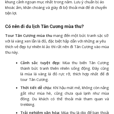
khung cảnh ngoạn mục nhất trong năm. Lưu ý chuẩn bị áo
khoác ấm, khăn choàng và giày đi bộ thoải mái để di chuyển
tiện lợi.
Có nên đi du lịch Tân Cương mùa thu?
Tour Tân Cương mùa thu
mang đến một bức tranh sặc sỡ
với lá vàng xen lẫn lá đỏ, đặc biệt hấp dẫn với những ai yêu
thích vẻ đẹp tự nhiên kì ảo thì rất nên đi Tân Cương vào mùa
thu này.
Cảnh sắc tuyệt đẹp:
Mùa thu biến Tân Cương
thành bức tranh thiên nhiên sống động. Đây cũng
là mùa lá vàng lá đỏ rực rỡ, thích hợp nhất để đi
tour Tân Cương.
Thời tiết dễ chịu:
Khí hậu mát mẻ, không còn nắng
gắt như mùa hè, cũng chưa quá lạnh như mùa
đông. Du khách có thể thoải mái tham quan và
trekking.
Trải nghiệm văn hóa:
Mùa thu là dịp để bạn thoải