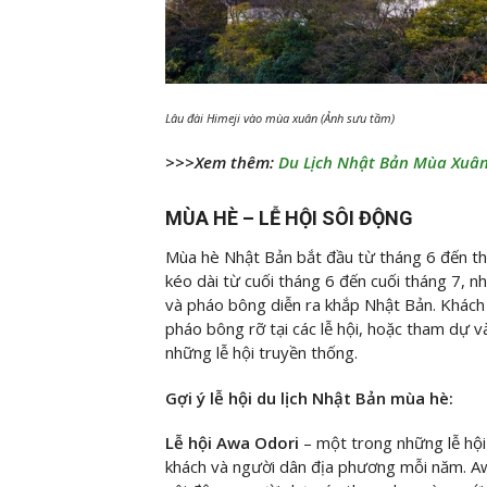
Lâu đài Himeji vào mùa xuân (Ảnh sưu tầm)
>>>Xem thêm:
Du Lịch Nhật Bản Mùa Xuâ
MÙA HÈ – LỄ HỘI SÔI ĐỘNG
Mùa hè Nhật Bản bắt đầu từ tháng 6 đến thá
kéo dài từ cuối tháng 6 đến cuối tháng 7, nh
và pháo bông diễn ra khắp Nhật Bản. Khách
pháo bông rỡ tại các lễ hội, hoặc tham dự 
những lễ hội truyền thống.
Gợi ý lễ hội du lịch Nhật Bản mùa hè:
Lễ hội Awa Odori
– một trong những lễ hội
khách và người dân địa phương mỗi năm. Aw