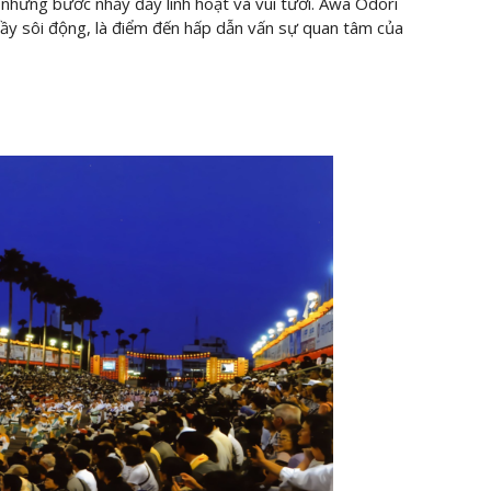
những bước nhảy đầy linh hoạt và vui tươi. Awa Odori
ầy sôi động, là điểm đến hấp dẫn vấn sự quan tâm của