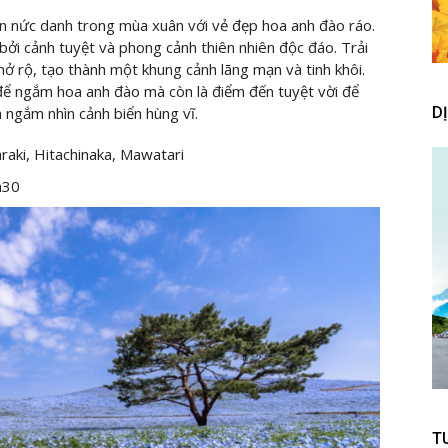
n nức danh trong mùa xuân với vẻ đẹp hoa anh đào ráo.
bởi cảnh tuyệt và phong cảnh thiên nhiên độc đáo. Trải
nở rộ, tạo thành một khung cảnh lãng mạn và tinh khôi.
i để ngắm hoa anh đào mà còn là điểm đến tuyệt vời để
 ngắm nhìn cảnh biển hùng vĩ.
D
aki, Hitachinaka, Mawatari
h30
T