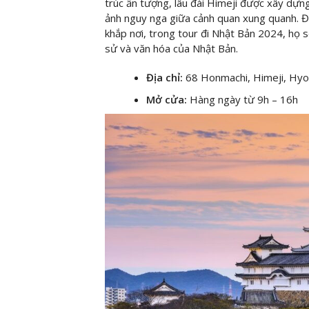
trúc ấn tượng, lâu đài Himeji được xây dựn
ảnh nguy nga giữa cảnh quan xung quanh. Đ
khắp nơi, trong tour đi Nhật Bản 2024, họ s
sử và văn hóa của Nhật Bản.
Địa chỉ:
68 Honmachi, Himeji, Hy
Mở cửa:
Hàng ngày từ 9h – 16h