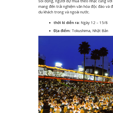
sôi động, người dự múa theo nhạc cùng với 
mang đến trải nghiệm văn hóa độc đáo và đ
du khách trong và ngoài nước.
thời kì diễn ra:
Ngày 12 – 15/8
Địa điểm:
Tokushima, Nhật Bản