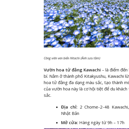
Công viên ven biển Hitachi (Ảnh sưu tầm)
Vườn hoa tử đằng Kawachi
– là điểm đến
bí. Nằm ở thành phố Kitakyushu, Kawachi lừ
hoa tử đằng đa dạng màu sắc, tạo thành mộ
của vườn hoa này là cơ hội tiệt để du khác
sắc.
Địa chỉ:
2 Chome-2-48 Kawachi, 
Nhật Bản
Mở cửa:
Hàng ngày từ 9h – 17h