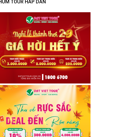
HÙM TOUR HẤP DẪN