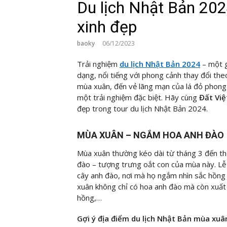
Du lịch Nhật Bản 202
xinh đẹp
baoky
06/12/2023
Trải nghiệm
du lịch Nhật Bản
2024
– một g
dạng, nổi tiếng với phong cảnh thay đổi the
mùa xuân, đến vẻ lãng mạn của lá đỏ phon
một trải nghiệm đặc biệt. Hãy cùng
Đất Việ
đẹp trong tour du lịch Nhật Bản 2024.
MÙA XUÂN – NGẮM HOA ANH ĐÀO
Mùa xuân thường kéo dài từ tháng 3 đến thá
đào – tượng trưng oắt con của mùa này. Lễ
cây anh đào, nơi mà họ ngắm nhìn sắc hồng 
xuân không chỉ có hoa anh đào mà còn xuất 
hồng,…
Gợi ý địa điểm du lịch Nhật Bản mùa xuâ