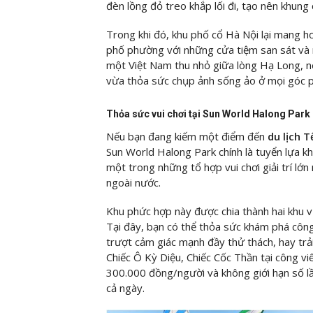
đèn lồng đỏ treo khắp lối đi, tạo nên khung
Trong khi đó, khu phố cổ Hà Nội lại mang hơ
phố phường với những cửa tiệm san sát và 
một Việt Nam thu nhỏ giữa lòng Hạ Long, n
vừa thỏa sức chụp ảnh sống ảo ở mọi góc 
Thỏa sức vui chơi tại Sun World Halong Park
Nếu bạn đang kiếm một điểm đến
du lịch 
Sun World Halong Park chính là tuyển lựa khô
một trong những tổ hợp vui chơi giải trí lớ
ngoài nước.
Khu phức hợp này được chia thành hai khu v
Tại đây, bạn có thể thỏa sức khám phá cô
trượt cảm giác mạnh đầy thử thách, hay trả
Chiếc Ô Kỳ Diệu, Chiếc Cốc Thần tại công v
300.000 đồng/người và không giới hạn số lầ
cả ngày.