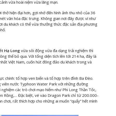
 cảnh vừa hoài niệm vừa lãng mạn.
i thở hiện đại hơn, gợi nhớ đến hình ảnh thu nhỏ của 36
nét văn hóa đặc trưng. Không gian nơi đây được ví như
ơi du khách có thể vừa thưởng thức đặc sản địa phương
phố.
Tết Hạ Long
vừa sôi động vừa đa dạng trải nghiệm thì
ng thể bỏ qua. Với tổng diện tích lên tới 214 ha, đây là
n nhất Việt Nam, cuốn hút đông đảo du khách trong và
ực chính: tổ hợp ven biển và tổ hợp trên đỉnh Ba Đèo.
ng viên nước Typhoon Water Park với những đường
i nghiệm các trò chơi mạo hiểm như Phi Long Thần Tốc,
iên Rồng,… Đặc biệt, vé vào Dragon Park chỉ từ 200.000-
n chơi, rất thích hợp cho những ai muốn “quẩy” hết mình