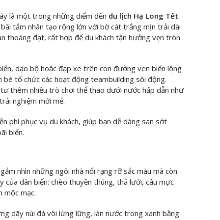
háy là một trong những điểm đến
du lịch Hạ Long Tết
à bãi tắm nhân tạo rộng lớn với bờ cát trắng mịn trải dài
an thoáng đạt, rất hợp để du khách tận hưởng vẹn tròn
biển, dạo bộ hoặc đạp xe trên con đường ven biển lộng
 bè tổ chức các hoạt động teambuilding sôi động.
tư thêm nhiều trò chơi thể thao dưới nước hấp dẫn như
trải nghiệm mới mẻ.
iễn phí phục vụ du khách, giúp bạn dễ dàng san sớt
ãi biển.
ngắm nhìn những ngôi nhà nổi rạng rỡ sắc màu mà còn
y của dân biển: chèo thuyền thúng, thả lưới, câu mực
ên mộc mạc.
ững dãy núi đá vôi lừng lững, làn nước trong xanh bằng