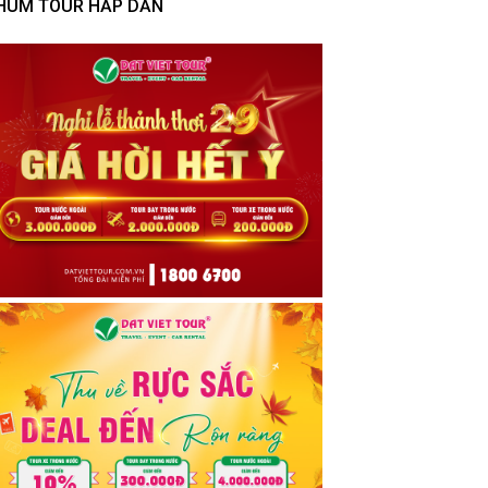
HÙM TOUR HẤP DẪN