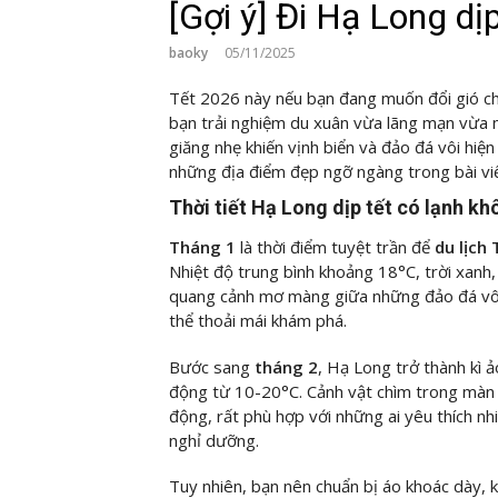
[Gợi ý] Đi Hạ Long dị
baoky
05/11/2025
Tết 2026 này nếu bạn đang muốn đổi gió ch
bạn trải nghiệm du xuân vừa lãng mạn vừa m
giăng nhẹ khiến vịnh biển và đảo đá vôi hiệ
những địa điểm đẹp ngỡ ngàng trong bài viế
Thời tiết Hạ Long dịp tết có lạnh k
Tháng 1
là thời điểm tuyệt trần để
du lịch
Nhiệt độ trung bình khoảng 18°C, trời xanh
quang cảnh mơ màng giữa những đảo đá vôi 
thể thoải mái khám phá.
Bước sang
tháng 2
, Hạ Long trở thành kì 
động từ 10-20°C. Cảnh vật chìm trong màn
động, rất phù hợp với những ai yêu thích n
nghỉ dưỡng.
Tuy nhiên, bạn nên chuẩn bị áo khoác dày, k