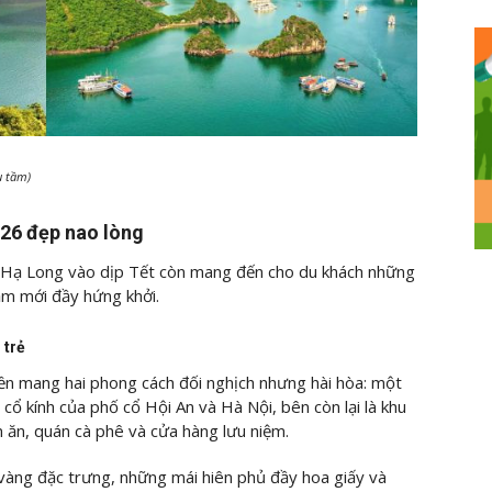
u tầm)
026 đẹp nao lòng
a, Hạ Long vào dịp Tết còn mang đến cho du khách những
ăm mới đầy hứng khởi.
 trẻ
iền mang hai phong cách đối nghịch nhưng hài hòa: một
 cổ kính của phố cổ Hội An và Hà Nội, bên còn lại là khu
 ăn, quán cà phê và cửa hàng lưu niệm.
 vàng đặc trưng, những mái hiên phủ đầy hoa giấy và