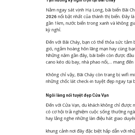
Nằm ngay sát vịnh Hạ Long, bãi biển Bãi C
2026
nổi bật nhất của thành thị biển. Đây l
gần 1km, nước biển trong xanh và không gi
kỳ nghỉ.
Đến với Bãi Cháy, bạn có thể thỏa sức tắm 
gió, ngắm hoàng hôn lãng mạn hay cùng bạn
Những năm gần đây, bãi biển còn được đầu 
cano kéo dù bay, nhà phao nổi,… mang đến 
Không chỉ vậy, Bãi Cháy còn trang bị wifi m
những chốc lát check-in tuyệt đẹp ngay tại b
Ngôi làng nổi tuyệt đẹp Cửa Vạn
Đến với Cửa Vạn, du khách không chỉ được 
có cơ hội trải nghiệm cuộc sống thường ngà
hay lắng nghe những làn điệu hát giao duy
khung cảnh nơi đây đặc biệt hấp dẫn với nh