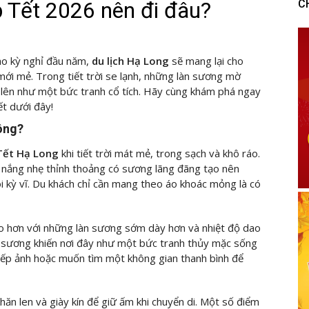
p Tết 2026 nên đi đâu?
C
o kỳ nghỉ đầu năm,
du lịch Hạ Long
sẽ mang lại cho
ới mẻ. Trong tiết trời se lạnh, những làn sương mờ
n lên như một bức tranh cổ tích. Hãy cùng
khám phá ngay
t dưới đây!
hông?
 Tết Hạ Long
khi tiết trời mát mẻ, trong sạch và khô ráo.
, nắng nhẹ thỉnh thoảng có sương lãng đãng tạo nên
kỳ vĩ. Du khách chỉ cần mang theo áo khoác mỏng là có
ảo hơn với những làn sương sớm dày hơn và nhiệt độ dao
 sương khiến nơi đây như một bức tranh thủy mặc sống
hiếp ảnh hoặc muốn tìm một không gian thanh bình để
hăn len và giày kín để giữ ấm khi chuyển di. Một số điểm