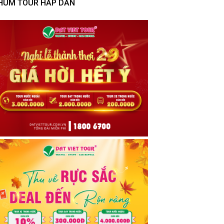
HÙM TOUR HẤP DẪN