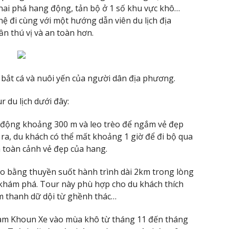
hai phá hang động, tản bộ ở 1 số khu vực khô…
hệ đi cùng với một hướng dẫn viên du lịch địa
n thú vị và an toàn hơn.
ắt cá và nuôi yến của người dân địa phương.
 du lịch dưới đây:
 động khoảng 300 m và leo trèo để ngắm vẻ đẹp
ra, du khách có thể mất khoảng 1 giờ để đi bộ qua
 toàn cảnh vẻ đẹp của hang.
ạo bằng thuyền suốt hành trình dài 2km trong lòng
 khám phá. Tour này phù hợp cho du khách thích
 thanh dữ dội từ ghềnh thác…
m Khoun Xe vào mùa khô từ tháng 11 đến tháng