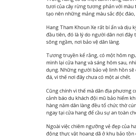
tươi của cây rừng tương phản với màu 
tạo nên những mảng màu sắc độc đáo, 
Hang Tham Khoun Xe rất bí ẩn và dịu kỳ
đầu tiên, đó là lý do người dân nơi đâ
sông ngầm, nơi bảo vệ dân làng.
Tương truyền kể rằng, có một hôm ngư
mình lại cửa hang và sáng hôm sau, nhữ
dụng. Những người bảo vệ linh hồn sẽ 
đá, vì thế nơi đây chưa có một ai chết.
Cũng chính vì thế mà dân địa phương 
cảnh báo du khách đội mũ bảo hiểm khi
hàng năm dân làng đều tổ chức thờ cú
ngay tại cửa hang để cầu sự an toàn ch
Ngoài việc chiêm ngưỡng vẻ đẹp của ha
động thực vật hoang dã ở khu bảo tồn 