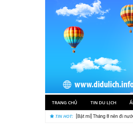
Skip
to
content
TRANG CHỦ
TIN DU LỊCH
Ẩ
TIN HOT:
[Bật mí] Tháng 8 nên đi nư