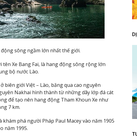
D
động sông ngầm lớn nhất thế giới.
i tên Xe Bang Fai, là hang động sông rộng lớn
ung bộ nước Lào.
 biên giới Việt – Lào, băng qua cao nguyên
guyên Nakhai hình thành từ những dãy lớp đá cát
 sông để tạo nên hang động Tham Khoun Xe như
ảng 7 km.
à khám phá người Pháp Paul Macey vào năm 1905
ào năm 1995.
T