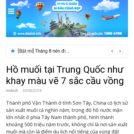
Skip
to
content
[Bật mí] Tháng 8 nên đi nước nào đẹp? Gợi ý 5+ tọa độ hot 2026
Hồ muối tại Trung Quốc như
khay màu vẽ 7 sắc cầu vồng
msbich
30/08/2018
Thành phố Vận Thành ở tỉnh Sơn Tây, China có lịch sử
sản xuất muối cả nghìn năm, trong đó hồ nước mặn
lớn nhất ở phía Tây Nam thành phố, hình thành
khoảng 500 triệu năm trước, không chỉ là nơi sản xuất
muối mà còn là điểm du lịch nổi tiếng của vùng đất