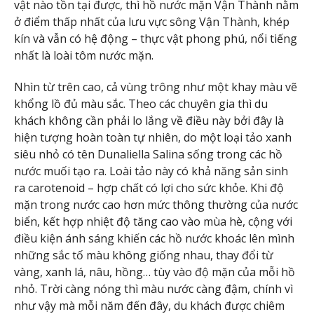
vật nào tồn tại được, thì hồ nước mặn Vận Thành nằm
ở điểm thấp nhất của lưu vực sông Vận Thành, khép
kín và vẫn có hệ động – thực vật phong phú, nổi tiếng
nhất là loài tôm nước mặn.
Nhìn từ trên cao, cả vùng trông như một khay màu vẽ
khổng lồ đủ màu sắc. Theo các chuyên gia thì du
khách không cần phải lo lắng về điều này bởi đây là
hiện tượng hoàn toàn tự nhiên, do một loại tảo xanh
siêu nhỏ có tên Dunaliella Salina sống trong các hồ
nước muối tạo ra. Loài tảo này có khả năng sản sinh
ra carotenoid – hợp chất có lợi cho sức khỏe. Khi độ
mặn trong nước cao hơn mức thông thường của nước
biển, kết hợp nhiệt độ tăng cao vào mùa hè, cộng với
điều kiện ánh sáng khiến các hồ nước khoác lên mình
những sắc tố màu không giống nhau, thay đổi từ
vàng, xanh lá, nâu, hồng… tùy vào độ mặn của mỗi hồ
nhỏ. Trời càng nóng thì màu nước càng đậm, chính vì
như vậy mà mỗi năm đến đây, du khách được chiêm