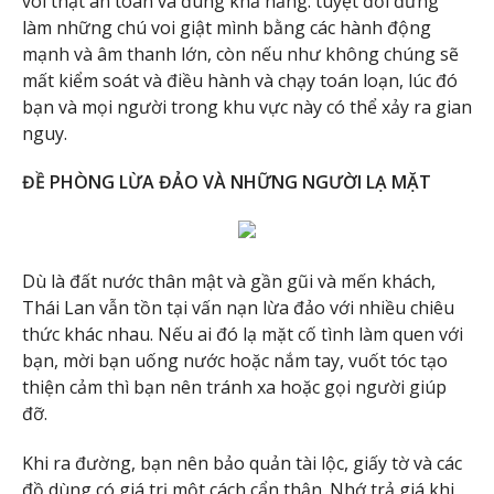
voi thật an toàn và đúng khả năng. tuyệt đối đừng
làm những chú voi giật mình bằng các hành động
mạnh và âm thanh lớn, còn nếu như không chúng sẽ
mất kiểm soát và điều hành và chạy toán loạn, lúc đó
bạn và mọi người trong khu vực này có thể xảy ra gian
nguy.
ĐỀ PHÒNG LỪA ĐẢO VÀ NHỮNG NGƯỜI LẠ MẶT
Dù là đất nước thân mật và gần gũi và mến khách,
Thái Lan vẫn tồn tại vấn nạn lừa đảo với nhiều chiêu
thức khác nhau. Nếu ai đó lạ mặt cố tình làm quen với
bạn, mời bạn uống nước hoặc nắm tay, vuốt tóc tạo
thiện cảm thì bạn nên tránh xa hoặc gọi người giúp
đỡ.
Khi ra đường, bạn nên bảo quản tài lộc, giấy tờ và các
đồ dùng có giá trị một cách cẩn thận. Nhớ trả giá khi