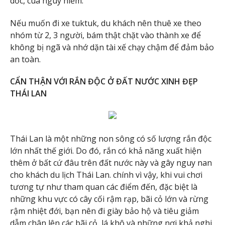
dốc, cua nguy hiểm.
Nếu muốn đi xe tuktuk, du khách nên thuê xe theo
nhóm từ 2, 3 người, bám thật chặt vào thành xe để
không bị ngã và nhớ dặn tài xế chạy chậm để đảm bảo
an toàn.
CẨN THẬN VỚI RẮN ĐỘC Ở ĐẤT NƯỚC XINH ĐẸP
THÁI LAN
Thái Lan là một những non sông có số lượng rắn độc
lớn nhất thế giới. Do đó, rắn có khả năng xuất hiện
thêm ở bất cứ đâu trên đất nước này và gây nguy nan
cho khách du lịch Thái Lan. chính vì vậy, khi vui chơi
tương tự như tham quan các điểm đến, đặc biệt là
những khu vực có cây cối rậm rạp, bãi cỏ lớn và rừng
rậm nhiệt đới, bạn nên đi giày bảo hộ và tiêu giảm
dẫm chân lên các bãi cỏ, lá khô và những nơi khả nghi.