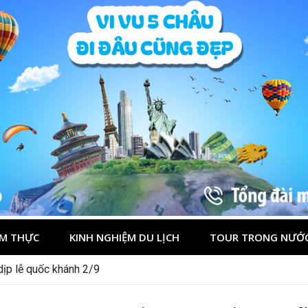
M THỰC
KINH NGHIỆM DU LỊCH
TOUR TRONG NƯỚ
ớc nào đẹp? Gợi ý 5+ tọa độ hot 2026