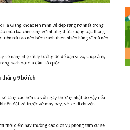
lúc Hà Giang khoác lên mình vẻ đẹp rạng rỡ nhất trong
vào mùa lúa chín cùng với những thửa ruộng bậc thang
p triền núi tạo nên bức tranh thiên nhiên hùng vĩ mà nên
ày có nắng nhẹ rất lý tưởng để để bạn vi vu, chụp ảnh,
rong sạch nơi địa đầu Tổ quốc.
 tháng 9 bổ ích
ờng sẽ tăng cao hơn so với ngày thường nhật do vậy nếu
thì nên đặt vé trước vé máy bay, vé xe di chuyển.
thì thời điểm này thường các dịch vụ phòng tạm cư sẽ