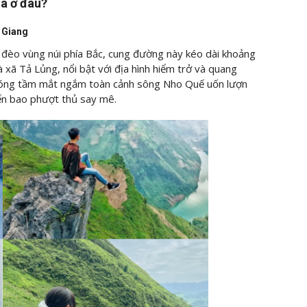
há ở đâu?
 Giang
đèo vùng núi phía Bắc, cung đường này kéo dài khoảng
à xã Tả Lủng, nổi bật với địa hình hiểm trở và quang
 phóng tầm mắt ngắm toàn cảnh sông Nho Quế uốn lượn
iến bao phượt thủ say mê.