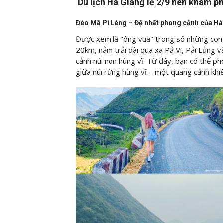
Du lịch Hà Giang lễ 2/9 nên khám p
Đèo Mã Pí Lèng – Đệ nhất phong cảnh của Hà
Được xem là "ông vua" trong số những con 
20km, nằm trải dài qua xã Pả Vi, Pải Lủng v
cảnh núi non hùng vĩ. Từ đây, bạn có thể
giữa núi rừng hùng vĩ – một quang cảnh kh