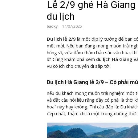
Lễ 2/9 ghé Hà Giang 
du lịch
baoky
14/07/2025
Du lịch lễ 2/9
là một dịp lý tưởng để bạn c
mệt mỏi. Nếu bạn đang mong muốn trải ngh
hùng vĩ, vừa đằm thắm bản sắc văn hóa, thì
lỡ. Cùng
khám phá xem
du lịch Hà Giang v
vu có ích cho chuyến đi sắp tới!
Du lịch Hà Giang lễ 2/9 – Có phải 
nếu du khách mong muốn trải nghiệm một to
và đặt câu hỏi liệu rằng đây có phải là thờ
hoa” này hay không. Thì câu đáp là: Du khá
đẹp nhất, thậm chí là một trong những thời