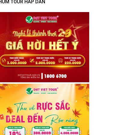
HÙM TOUR HẤP DẪN