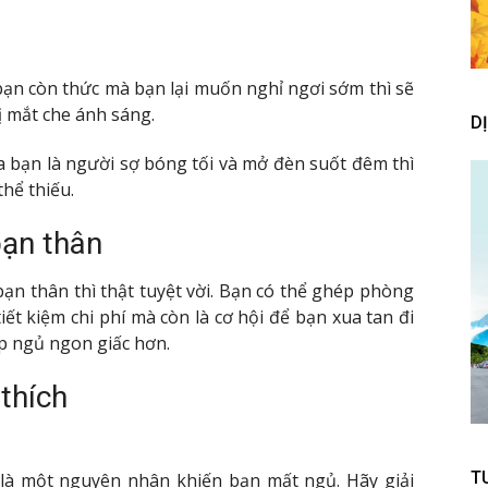
n còn thức mà bạn lại muốn nghỉ ngơi sớm thì sẽ
ị mắt che ánh sáng.
D
 bạn là người sợ bóng tối và mở đèn suốt đêm thì
hể thiếu.
ạn thân
n thân thì thật tuyệt vời. Bạn có thể ghép phòng
iết kiệm chi phí mà còn là cơ hội để bạn xua tan đi
úp ngủ ngon giấc hơn.
thích
T
à một nguyên nhân khiến bạn mất ngủ. Hãy giải