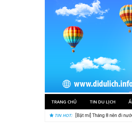
Skip
to
content
TRANG CHỦ
TIN DU LỊCH
Ẩ
TIN HOT:
[Bật mí] Tháng 8 nên đi nư