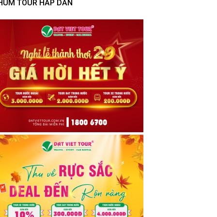
HÙM TOUR HẤP DẪN