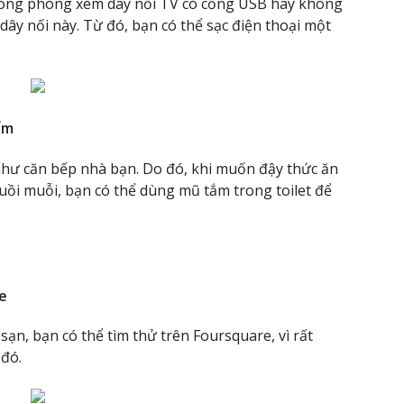
trong phòng xem dây nối TV có cổng USB hay không
dây nối này. Từ đó, bạn có thể sạc điện thoại một
ẩm
hư căn bếp nhà bạn. Do đó, khi muốn đậy thức ăn
ruồi muỗi, bạn có thể dùng mũ tắm trong toilet để
e
sạn, bạn có thể tìm thử trên Foursquare, vì rất
 đó.