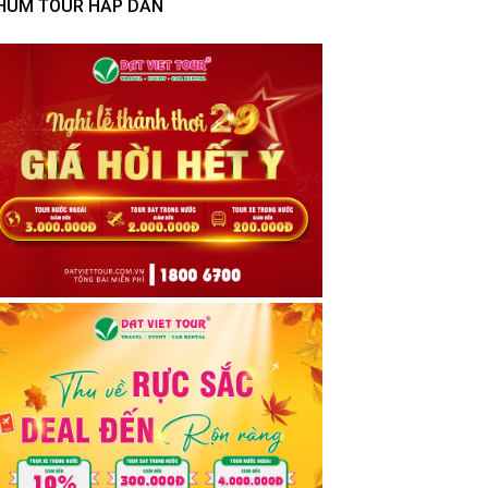
HÙM TOUR HẤP DẪN