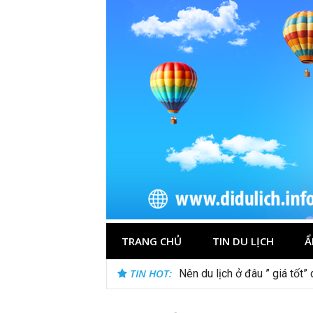
Skip
to
content
TRANG CHỦ
TIN DU LỊCH
Ẩ
TIN HOT:
Nên du lịch ở đâu ” giá tốt”