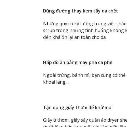
Dùng đường thay kem tẩy da chết
Những quý cô kỹ lưỡng trong việc chăm
scrub trong những tình huống không k
đến khá ổn lại an toàn cho da.
Hấp đồ ăn bằng máy pha cà phê
Ngoài trứng, bánh mì, bạn cũng có thể 
khoai lang…
Tận dụng giấy thơm để khử mùi
Giấy ủ thơm, giấy sấy quần áo dryer sh
ngửi. Bạn hãy treo một vài tấm giấy lên