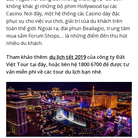
không khác gì những bộ phim Hollywood tại các
Casino. Nơi đây, một hệ thống các Casino dày đặc
phục vụ cho việc vui chơi, giải trí của du khách trên
toàn thế giới. Ngoài ra, đài phun Beallagio, trung tâm
mua sắm Forum Shops,… là những điểm đến thu hút
nhiều du khách.
Tham khảo thêm:
du lịch tết 2019
của công ty Đất
Việt Tour tại đây, hoặc liên hệ 1800 6700 để được tư
vấn miễn phí về các tour du lịch bạn nhé.