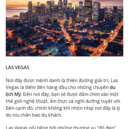
LAS VEGAS
Nơi đây được mệnh danh là thiên đường giải trí, Las
Vegas là điểm đến hàng đầu cho những chuyến
du
lịch Mỹ
. Đến nơi đây, bạn sẽ được đắm chìm vào một
thế giới nghệ thuật, ẩm thực và nghỉ dưỡng tuyệt vời.
Bên cạnh đó, chính không khí nhộn nhịp nơi đây là lý
do níu chân bao du khách.
Las Vegas nổi tiếng bởi những thương vụ “đỏ đen”