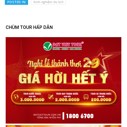
POSTED IN
Kinh nghiệm du lịch
CHÙM TOUR HẤP DẪN