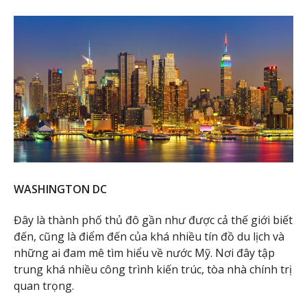
WASHINGTON DC
Đây là thành phố thủ đô gần như được cả thế giới biết
đến, cũng là điểm đến của khá nhiều tín đồ du lịch và
những ai đam mê tìm hiểu về nước Mỹ. Nơi đây tập
trung khá nhiều công trình kiến trúc, tòa nhà chính trị
quan trọng.