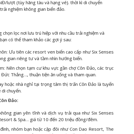
/lượt (tùy hãng tàu và hạng vé). thời kì di chuyển
 trải nghiệm không gian biển đảo.
 chọn lọc nơi lưu trú hiệp với nhu cầu trải nghiệm và
bạn có thể tham khảo các gợi ý sau:
ôn: Ưu tiên các resort ven biển cao cấp như Six Senses
g gian riêng tư và tầm nhìn hướng biển.
iểm: Nên chọn tạm cư khu vực gần chợ Côn Đảo, các trục
Đức Thắng…, thuận tiện ăn uống và tham quan.
ay hoặc nhà nghỉ tại trọng tâm thị trấn Côn Đảo là tuyển
 di chuyển.
 Côn Đảo:
không gian yên tĩnh và dịch vụ trải qua như Six Senses
esort & Spa… giá từ 10 đến 20 triệu đồng/đêm.
a đình, nhóm bạn hoặc cặp đôi như Con Dao Resort, The