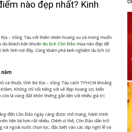
điểm nào đẹp nhất? Kinh
C
à Rịa – Vũng Tàu với thiên nhiên hoang vu và mong muốn
ều du khách băn khoăn
du lịch Côn Đảo
mùa nào đẹp để
ị linh tính nơi đây. Cùng khám phá kinh nghiệm du lịch từ
g năm
hỏ và thuộc tỉnh Bà Rịa – Vũng Tàu cách TPHCM khoảng
km. Không chỉ nổi tiếng với vẻ đẹp hoang sơ, biển
còn là vùng đất khôn thiêng gắn liền với nhiều giá trị
ẳng đến Côn Đảo ngày càng được mở mang, hành trình
nên tiện lợi hơn rất nhiều. Chính vì thế, Côn Đảo dần trở
và ngoài nước chọn lọc, đặc biệt vào các dịp nghỉ lễ và