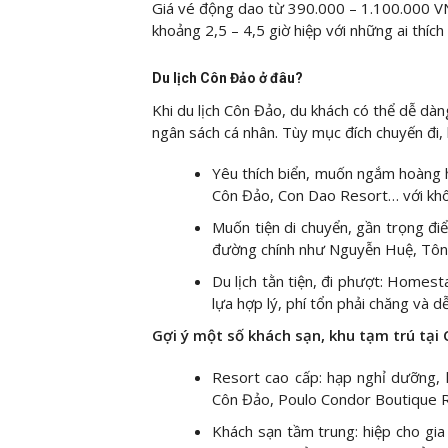
Giá vé động dao từ 390.000 – 1.100.000 VNĐ
khoảng 2,5 – 4,5 giờ hiệp với những ai thích
Du lịch Côn Đảo ở đâu?
Khi du lịch Côn Đảo, du khách có thể dễ dàng
ngân sách cá nhân. Tùy mục đích chuyến đi, 
Yêu thích biển, muốn ngắm hoàng h
Côn Đảo, Con Dao Resort… với khôn
Muốn tiện di chuyển, gần trọng đ
đường chính như Nguyễn Huệ, Tôn 
Du lịch tằn tiện, đi phượt: Homest
lựa hợp lý, phí tổn phải chăng và dễ
Gợi ý một số khách sạn, khu tạm trú tại
Resort cao cấp: hạp nghỉ dưỡng, 
Côn Đảo, Poulo Condor Boutique R
Khách sạn tầm trung: hiệp cho gi