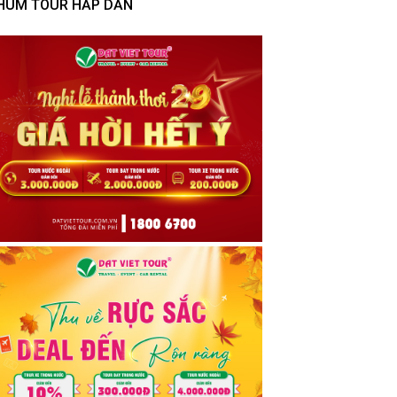
HÙM TOUR HẤP DẪN