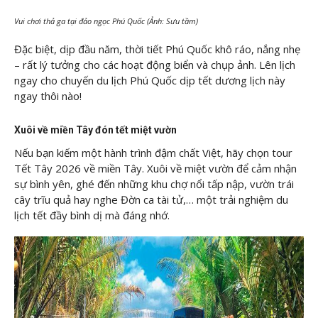
Vui chơi thả ga tại đảo ngọc Phú Quốc (Ảnh: Sưu tầm)
Đặc biệt, dịp đầu năm, thời tiết Phú Quốc khô ráo, nắng nhẹ
– rất lý tưởng cho các hoạt động biển và chụp ảnh. Lên lịch
ngay cho chuyến du lịch Phú Quốc dịp tết dương lịch này
ngay thôi nào!
Xuôi về miền Tây đón tết miệt vườn
Nếu bạn kiếm một hành trình đậm chất Việt, hãy chọn tour
Tết Tây 2026 về miền Tây. Xuôi về miệt vườn để cảm nhận
sự bình yên, ghé đến những khu chợ nổi tấp nập, vườn trái
cây trĩu quả hay nghe Đờn ca tài tử,… một trải nghiệm du
lịch tết đầy bình dị mà đáng nhớ.