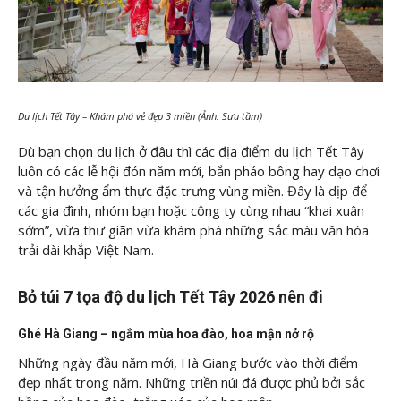
Du lịch Tết Tây – Khám phá vẻ đẹp 3 miền (Ảnh: Sưu tầm)
Dù bạn chọn du lịch ở đâu thì các địa điểm du lịch Tết Tây
luôn có các lễ hội đón năm mới, bắn pháo bông hay dạo chơi
và tận hưởng ẩm thực đặc trưng vùng miền. Đây là dịp để
các gia đình, nhóm bạn hoặc công ty cùng nhau “khai xuân
sớm”, vừa thư giãn vừa khám phá những sắc màu văn hóa
trải dài khắp Việt Nam.
Bỏ túi 7 tọa độ du lịch Tết Tây 2026 nên đi
Ghé Hà Giang – ngắm mùa hoa đào, hoa mận nở rộ
Những ngày đầu năm mới, Hà Giang bước vào thời điểm
đẹp nhất trong năm. Những triền núi đá được phủ bởi sắc