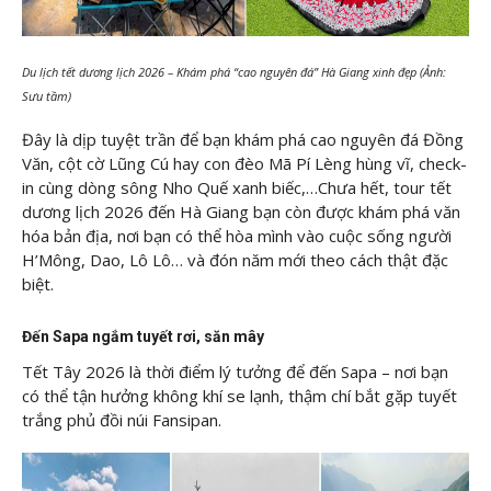
Du lịch tết dương lịch 2026 – Khám phá “cao nguyên đá” Hà Giang xinh đẹp (Ảnh:
Sưu tầm)
Đây là dịp tuyệt trần để bạn khám phá cao nguyên đá Đồng
Văn, cột cờ Lũng Cú hay con đèo Mã Pí Lèng hùng vĩ, check-
in cùng dòng sông Nho Quế xanh biếc,…Chưa hết, tour tết
dương lịch 2026 đến Hà Giang bạn còn được khám phá văn
hóa bản địa, nơi bạn có thể hòa mình vào cuộc sống người
H’Mông, Dao, Lô Lô… và đón năm mới theo cách thật đặc
biệt.
Đến Sapa ngắm tuyết rơi, săn mây
Tết Tây 2026 là thời điểm lý tưởng để đến Sapa – nơi bạn
có thể tận hưởng không khí se lạnh, thậm chí bắt gặp tuyết
trắng phủ đồi núi Fansipan.