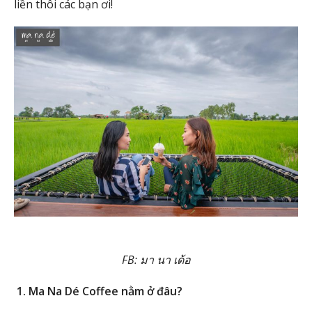
liền thôi các bạn ơi!
FB: มา นา เด้อ
1. Ma Na Dé Coffee nằm ở đâu?