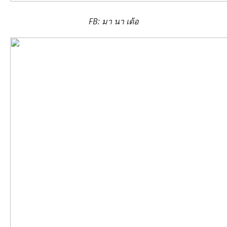
FB: มา นา เด้อ