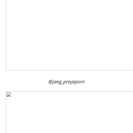
@jang_preyaporn