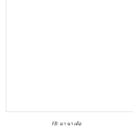
FB: มา นา เด้อ