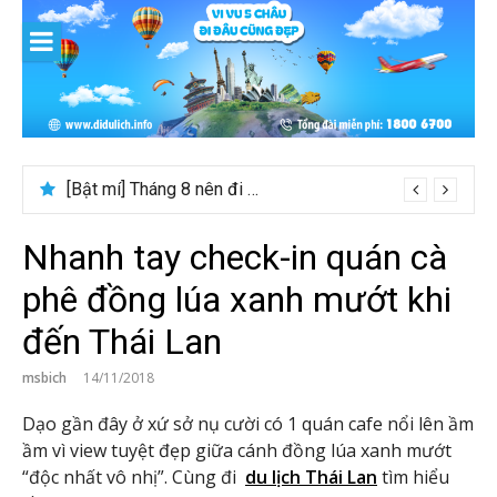
Skip
to
content
[Bật mí] Tháng 8 nên đi nước nào đẹp? Gợi ý 5+ tọa độ hot 2026
Nhanh tay check-in quán cà
phê đồng lúa xanh mướt khi
đến Thái Lan
msbich
14/11/2018
Dạo gần đây ở xứ sở nụ cười có 1 quán cafe nổi lên ầm
ầm vì view tuyệt đẹp giữa cánh đồng lúa xanh mướt
“độc nhất vô nhị”. Cùng đi
du lịch Thái Lan
tìm hiểu