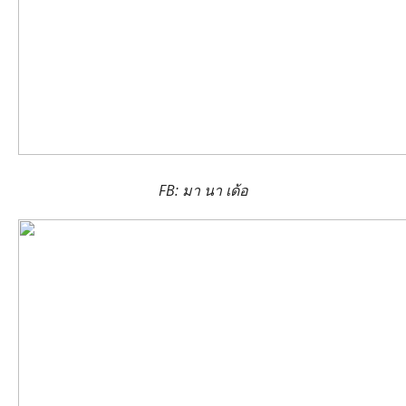
FB: มา นา เด้อ