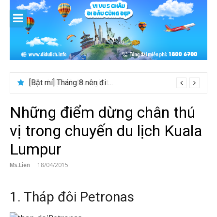
Skip
to
content
[Bật mí] Tháng 8 nên đi nước nào đẹp? Gợi ý 5+ tọa độ hot 2026
Những điểm dừng chân thú
vị trong chuyến du lịch Kuala
Lumpur
Ms.Lien
18/04/2015
1. Tháp đôi Petronas