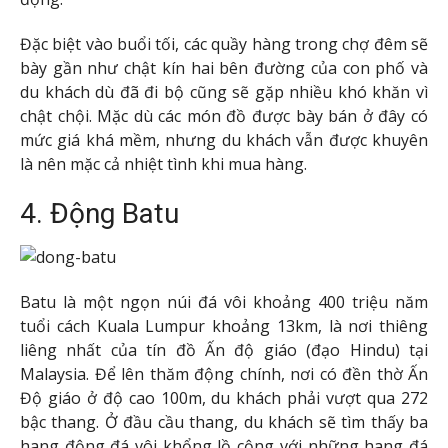
Đặc biệt vào buổi tối, các quầy hàng trong chợ đêm sẽ
bày gần như chật kín hai bên đường của con phố và
du khách dù đã đi bộ cũng sẽ gặp nhiều khó khăn vì
chật chội. Mặc dù các món đồ được bày bán ở đây có
mức giá khá mềm, nhưng du khách vẫn được khuyên
là nên mặc cả nhiệt tình khi mua hàng.
4. Động Batu
Batu là một ngọn núi đá vôi khoảng 400 triệu năm
tuổi cách Kuala Lumpur khoảng 13km, là nơi thiêng
liêng nhất của tín đồ Ấn độ giáo (đạo Hindu) tại
Malaysia. Để lên thăm động chính, nơi có đền thờ Ấn
Độ giáo ở độ cao 100m, du khách phải vượt qua 272
bậc thang. Ở đầu cầu thang, du khách sẽ tìm thấy ba
hang động đá vôi khổng lồ cộng với những hang đá