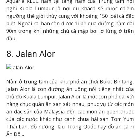
Aquaria KLCC nằm tại tầng hầm của Trung tâm hội
nghị Kuala Lumpur là nơi du khách sẽ được chiêm
ngưỡng thế giới thủy cung với khoảng 150 loài cá đặc
biệt. Ngoài ra, bạn còn được đi bộ qua đường hầm dài
90m trong khi những chú cá mập bơi lơ lửng ở trên
đầu.
8. Jalan Alor
Nằm ở trung tâm của khu phố ăn chơi Bukit Bintang,
Jalan Alor là con đường ăn uống nổi tiếng nhất của
thủ đô Kuala Lumpur. Jalan Alor là một con phố dài với
hàng chục quán ăn san sát nhau, phục vụ từ các món
ăn đặc sản của Malaysia đến các món ăn quen thuộc
của các nước khác như canh chua hải sản Tom Yum
Thái Lan, đồ nướng, lẩu Trung Quốc hay đồ ăn cà ri
Ấn Độ…