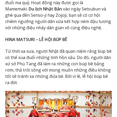
đuổi ma quỷ. Hoạt động này được gọi là
Mamemaki.
Du lịch Nhật Bản
vào ngày Setsubun và
ghé qua đền Senso-ji hay Zojoji, bạn sẽ có cơ hội
chiêm ngưỡng người dân vừa kết hợp ném đậu tương
với những điệu nhảy dân gian vô cùng điệu nghệ.
HINA MATSURI – LỄ HỘI BÚP BÊ
Từ thời xa xưa, người Nhật đã quan niệm rằng búp bê
có thể xua đuổi những linh hồn xấu. Do đó, người dân
xứ sở Phù Tang đã làm ra những con búp bê bằng
rơm, thả trôi sông với mong muốn những điều không
tốt sẽ tránh xa những đứa bé. Bởi vì lẽ, lễ hội búp bê
ra đời.