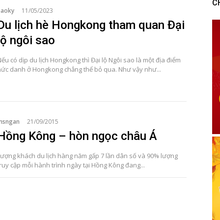
C
baoky
11/05/2023
Du lịch hè Hongkong tham quan Đại
lộ ngôi sao
ếu có dịp du lịch Hongkong thì Đại lộ Ngôi sao là một địa điểm
nức danh ở Hongkong chẳng thể bỏ qua. Như vậy như...
msngan
21/09/2015
Hồng Kông – hòn ngọc châu Á
Lượng khách du lịch hàng năm gấp 7 lần dân số và 90% lượng
truy cập mỗi hành trình ngày tại Hồng Kông đang...