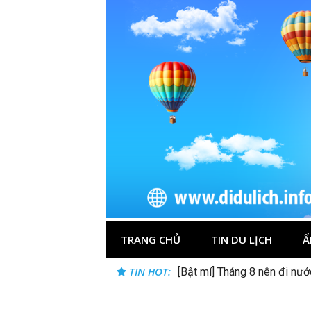
Skip
to
content
TRANG CHỦ
TIN DU LỊCH
Ẩ
TIN HOT:
[Bật mí] Tháng 8 nên đi nư