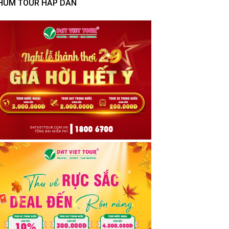
HÙM TOUR HẤP DẪN