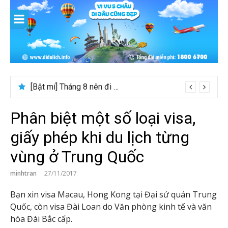
Skip
to
content
[Bật mí] Tháng 8 nên đi nước nào đẹp? Gợi ý 5+ tọa độ hot 2026
Phân biệt một số loại visa,
giấy phép khi du lịch từng
vùng ở Trung Quốc
minhtran
27/11/2017
Bạn xin visa Macau, Hong Kong tại Đại sứ quán Trung
Quốc, còn visa Đài Loan do Văn phòng kinh tế và văn
hóa Đài Bắc cấp.