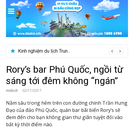
Skip
to
content
Kinh nghiệm du lịch Trung Á lần đầu cho khách Việt
Rory’s bar Phú Quốc, ngồi từ
sáng tới đêm không “ngán”
msbich
02/11/2017
Nằm sâu trong hẻm trên con đường chính Trần Hưng
Đạo của đảo Phú Quốc, quán bar bãi biển Rory’s sẽ
đem đến cho bạn không gian thư giãn tuyệt đối vào
bất kỳ thời điểm nào.