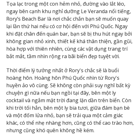
Tọa lạc trong một con hẻm nhỏ, đường vào lắt léo,
ngay bên cạnh khu nghỉ dưỡng Le Veranda nổi tiếng,
Rory’s Beach Bar là nơi chắc chắn bạn sẽ muốn quay
lại lần thứ hai nếu có cơ hội đến với Phú Quốc. Ngay
khi đặt chân đến quán bar, bạn sẽ bị thu hút ngay bởi
không gian nhỏ xinh, thiết kế khá thân thiện, gần gũi,
hòa hợp với thiên nhiên, cùng các vật dụng trang trí
bắt mắt, tầm nhìn rộng ra bãi biển đẹp tuyệt vời.
Thời điểm lý tưởng nhất ở Rory's chắc sẽ là buổi
hoàng hôn. Hoàng hôn Phú Quốc nhìn từ Rory's
huyền ảo vô cùng. Sẽ không còn phải suy nghĩ bất kỳ
chuyện gì nữa nếu bạn ngồi tại đây, bên một ly
cocktail và ngắm mặt trời đang lặn dần trên biển. Còn
khi trời tối hẳn, bên một ly bia tươi, giữa đám bạn bè
và một đốm lửa nhỏ, bạn sẽ trải qua một cảm giác
khác, có thể nhẹ nhàng hơn, cũng có thể cao trào hơn,
nhưng cũng khó quên không hề kém.