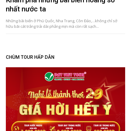
nhất nước ta
Những bãi biển ở Phú Quốc, Nha Trang, Côn Đảo,…không chỉ sở
hữu bãi cát trắng trải dài phẳng mịn mà còn rất sạch...
CHÙM TOUR HẤP DẪN