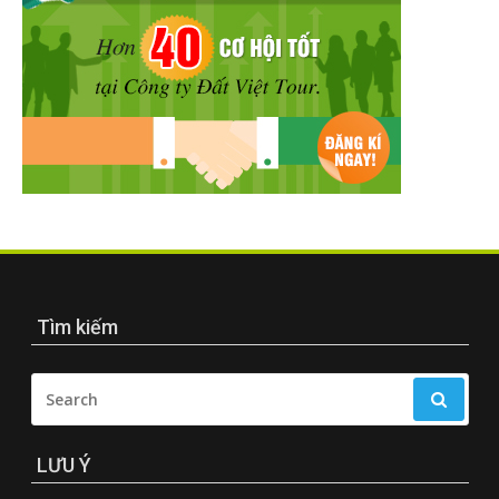
Tìm kiếm
SEARCH
FOR:
LƯU Ý