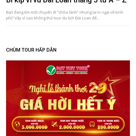
Bạn đang tìm một chuyến đi “chữa lành” nhưng lại lo ngại về kinh
phí? Vậy vì sao không thử tour du lịch Đài Loan để...
CHÙM TOUR HẤP DẪN