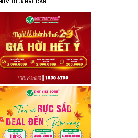
HÙM TOUR HẤP DẪN