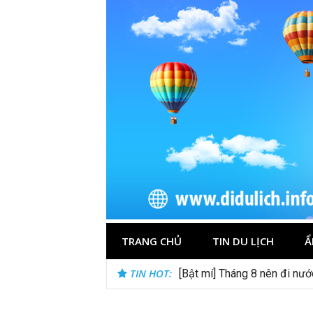
Skip
to
content
TRANG CHỦ
TIN DU LỊCH
Ẩ
TIN HOT:
[Bật mí] Tháng 8 nên đi nư