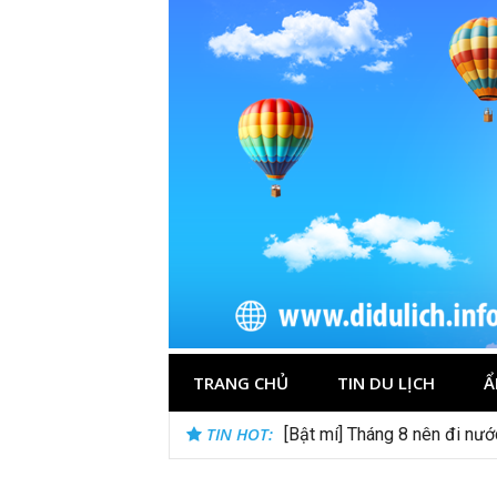
Skip
to
content
TRANG CHỦ
TIN DU LỊCH
Ẩ
TIN HOT:
[Bật mí] Tháng 8 nên đi nư
Kinh nghiệm du lịch Trung Á