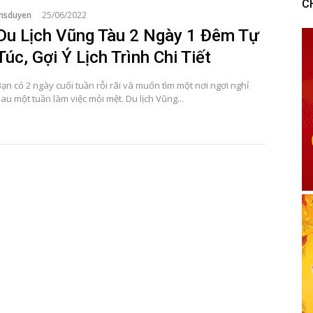
C
msduyen
25/06/2022
Du Lịch Vũng Tàu 2 Ngày 1 Đêm Tự
Túc, Gợi Ý Lịch Trình Chi Tiết
ạn có 2 ngày cuối tuần rỗi rãi và muốn tìm một nơi ngơi nghỉ
au một tuần làm việc mỏi mệt. Du lịch Vũng...