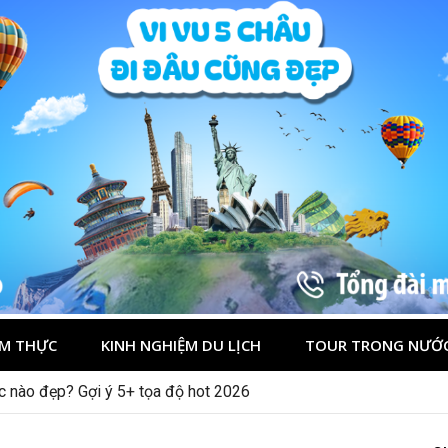
M THỰC
KINH NGHIỆM DU LỊCH
TOUR TRONG NƯỚ
ớc nào đẹp? Gợi ý 5+ tọa độ hot 2026
 lần đầu cho khách Việt