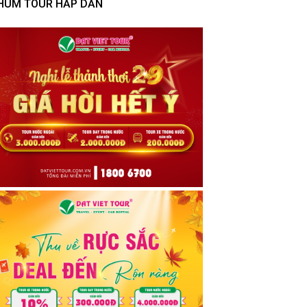
HÙM TOUR HẤP DẪN