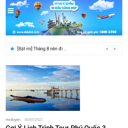
Skip
to
content
[Bật mí] Tháng 8 nên đi nước nào đẹp? Gợi ý 5+ tọa độ hot 2026
msduyen
05/07/2022
Gợi Ý Lịch Trình Tour Phú Quốc 3