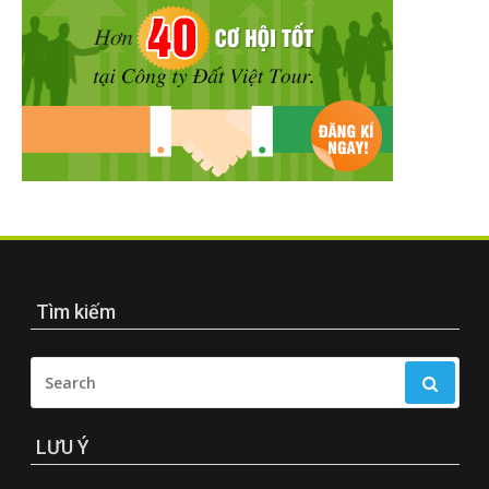
Tìm kiếm
SEARCH
FOR:
LƯU Ý