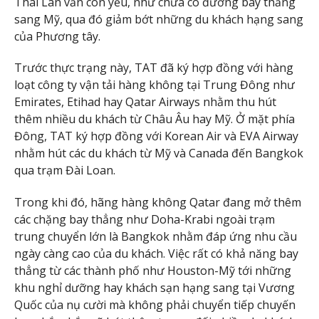
Thái Lan vẫn còn yếu, như chưa có đường bay thẳng
sang Mỹ, qua đó giảm bớt những du khách hạng sang
của Phương tây.
Trước thực trạng này, TAT đã ký hợp đồng với hàng
loạt công ty vận tải hàng không tại Trung Đông như
Emirates, Etihad hay Qatar Airways nhằm thu hút
thêm nhiều du khách từ Châu Âu hay Mỹ. Ở mặt phía
Đông, TAT ký hợp đồng với Korean Air và EVA Airway
nhằm hút các du khách từ Mỹ và Canada đến Bangkok
qua trạm Đài Loan.
Trong khi đó, hãng hàng không Qatar đang mở thêm
các chặng bay thẳng như Doha-Krabi ngoài trạm
trung chuyển lớn là Bangkok nhằm đáp ứng nhu cầu
ngày càng cao của du khách. Việc rất có khả năng bay
thẳng từ các thành phố như Houston-Mỹ tới những
khu nghỉ dưỡng hay khách sạn hạng sang tại Vương
Quốc của nụ cười mà không phải chuyển tiếp chuyến