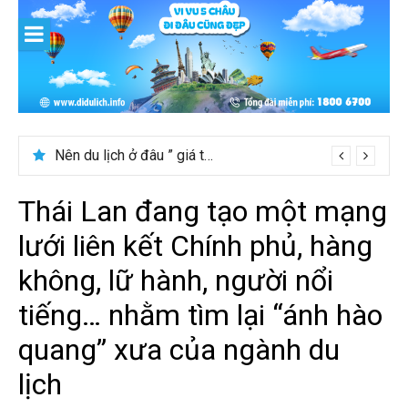
Skip
to
content
Nên du lịch ở đâu ” giá tốt” dịp lễ quốc khánh 2/9
Thái Lan đang tạo một mạng
lưới liên kết Chính phủ, hàng
không, lữ hành, người nổi
tiếng… nhằm tìm lại “ánh hào
quang” xưa của ngành du
lịch