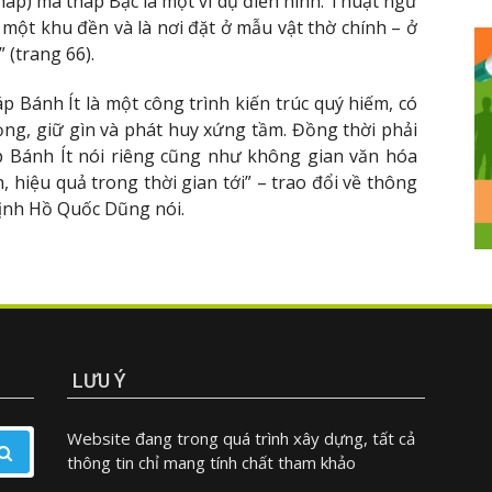
háp) mà tháp Bạc là một ví dụ điển hình. Thuật ngữ
một khu đền và là nơi đặt ở mẫu vật thờ chính – ở
 (trang 66).
p Bánh Ít là một công trình kiến trúc quý hiếm, có
rọng, giữ gìn và phát huy xứng tầm. Đồng thời phải
p Bánh Ít nói riêng cũng như không gian văn hóa
 hiệu quả trong thời gian tới” – trao đổi về thông
Định Hồ Quốc Dũng nói.
LƯU Ý
Website đang trong quá trình xây dựng, tất cả
thông tin chỉ mang tính chất tham khảo