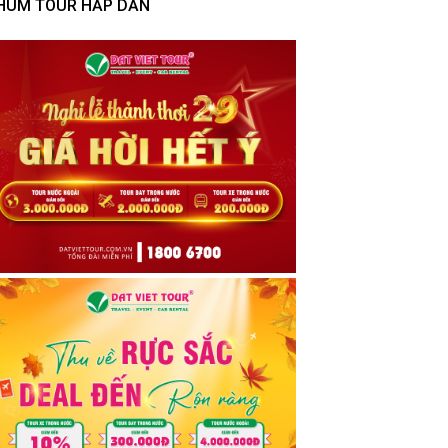
HÙM TOUR HẤP DẪN