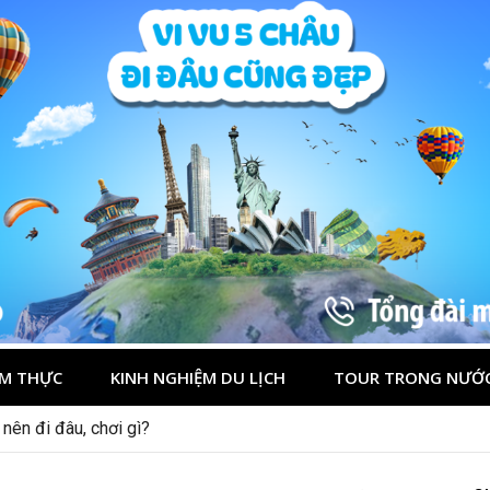
M THỰC
KINH NGHIỆM DU LỊCH
TOUR TRONG NƯỚ
nên đi đâu, chơi gì?
 dịp lễ quốc khánh 2/9