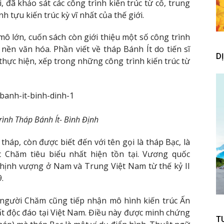
i, đã khảo sát các công trình kiến trúc từ cổ, trung
h tựu kiến trúc kỳ vĩ nhất của thế giới.
ô lớn, cuốn sách còn giới thiệu một số công trình
 nền văn hóa. Phần viết về tháp Bánh Ít do tiến sĩ
D
ực hiện, xếp trong những công trình kiến trúc từ
rình Tháp Bánh Ít- Bình Định
áp, còn được biết đến với tên gọi là tháp Bạc, là
c Chăm tiêu biểu nhất hiện tồn tại. Vương quốc
thịnh vượng ở Nam và Trung Việt Nam từ thế kỷ II
.
 người Chăm cũng tiếp nhận mô hình kiến trúc Ấn
ất độc đáo tại Việt Nam. Điều này được minh chứng
T