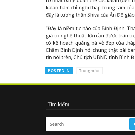
rõ nhất bằng quần thể các kalan (đền t
kalan hàm chỉ ngôi tháp trung tâm của 
đây là tượng thần Shiva của Ấn Độ giáo”
“Đây là niềm tự hào của Bình Định. Thá
giá trị nghệ thuật lớn cần được trân t
có kế hoạch quảng bá vẻ đẹp của thá
Chăm Bình Định nói chung thật bài bản,
tin nói trên, Chủ tịch UBND tỉnh Bình 
POSTED IN
Trong nước
Tìm kiếm
SEARCH
FOR: