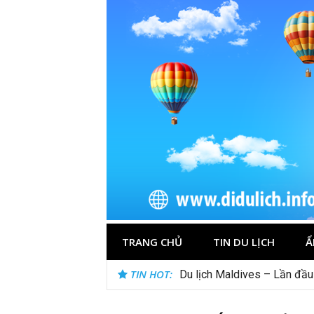
Skip
to
content
TRANG CHỦ
TIN DU LỊCH
Ẩ
TIN HOT:
Du lịch Maldives – Lần đầu 
Nên du lịch ở đâu ” giá tốt”