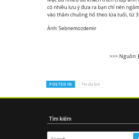
có nhiều lưu ý đưa ra bạn chỉ nên ngắ
vào thăm chuồng hổ theo lứa tuổi, từ 3-
Ảnh: Sebnemozdemir
>>> Nguồn:
POSTED IN
Tin du lịch
Tìm kiếm
SEARCH