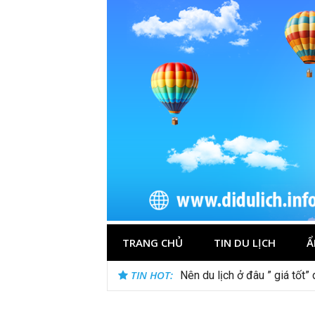
Skip
to
content
TRANG CHỦ
TIN DU LỊCH
Ẩ
TIN HOT:
Nên du lịch ở đâu ” giá tốt”