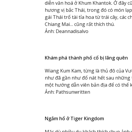
diễn văn hoá ở Khum Khantok. Ở đây c
hương vị bắc Thái, trong đó có món lạp 
gái Thái trổ tài tỉa hoa từ trái cây, cá
Chiang Mai… cũng rất thích thú.
Ảnh: Deannadisalvo
Khám phá thành phố cổ bị lãng quên
Wiang Kum Kam, từng là thủ đô của Vư
như đã gần như đổ nát hết sau những tr
một hướng dẫn viên bản địa để có thể k
Ảnh: Pathsunwritten
Ngắm hổ ở Tiger Kingdom
Mặc dù nhiều du khách thích chụp ảnh 