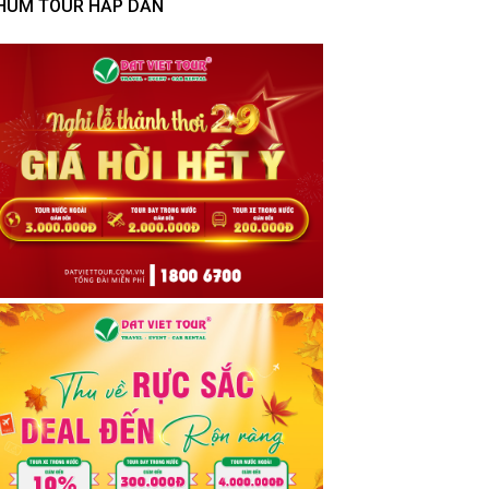
HÙM TOUR HẤP DẪN