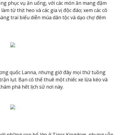
ũng phục vụ ăn uống, với các món ăn mang đậm
làm từ thịt heo và các gia vị độc đáo; xem các cô
c chàng trai biểu diễn múa dân tộc và dạo chợ đêm
ơng quốc Lanna, nhưng giờ đây mọi thứ tuồng
ận lụt. Bạn có thể thuê một chiếc xe lừa kéo và
hám phá hết lịch sử nơi này.
với những con hổ lớn ở Tiger Kingdom, nhưng vẫn