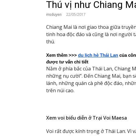
Thú vị như Chiang Ma
msduyen
22/05/2017
Chiang Mai là nơi giao thoa giữa truyền
tinh hoa độc đáo và cũng là nơi người 
thú.
Xem thêm >>>
du lịch hè Thái Lan
 của côn
được tư vấn chi tiết
Nằm ở phía bắc của Thái Lan, Chiang Ma
những nụ cười”. Đến Chiang Mai, bạn 
lánh, những quán cà phê độc đáo, nhữn
trên núi cao.
Xem voi biểu diễn ở Trại Voi Maesa
Voi rất được kính trọng ở Thái Lan. Vì v