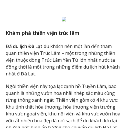
Khám phá thiền viện trúc lâm
Đã
du lịch Đà Lạt
du khách nên một lần đến tham
quan thiền viện Trúc Lâm – một trong những thiền
viện thuộc dòng Trúc Lâm Yên Tử lớn nhất nước ta
đồng thời là một trong những điểm du lịch hút khách
nhất ở Đà Lạt.
Ngôi thiền viện này tọa lạc cạnh hồ Tuyền Lâm, bao
quanh là những vườn hoa nhãi nhép sắc màu cùng
rừng thông xanh ngát. Thiền viện gồm có 4 khu vực:
Khu tịnh thất hòa thượng, hòa thượng viện trưởng,
khu vực ngoại viện, khu nội viện và khu vực vườn hoa
với rất nhiều hoa đẹp là nơi sạch để du khách lưu lại
những bức hình ấn tượng cho chuyến du lịch Đà Lạt