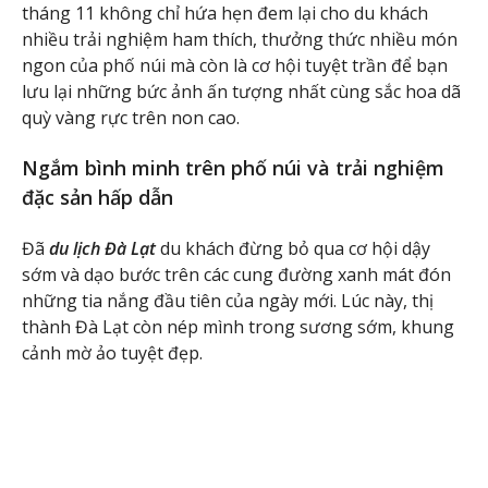
tháng 11 không chỉ hứa hẹn đem lại cho du khách
nhiều trải nghiệm ham thích, thưởng thức nhiều món
ngon của phố núi mà còn là cơ hội tuyệt trần để bạn
lưu lại những bức ảnh ấn tượng nhất cùng sắc hoa dã
quỳ vàng rực trên non cao.
Ngắm bình minh trên phố núi và trải nghiệm
đặc sản hấp dẫn
Đã
du lịch Đà Lạt
du khách đừng bỏ qua cơ hội dậy
sớm và dạo bước trên các cung đường xanh mát đón
những tia nắng đầu tiên của ngày mới. Lúc này, thị
thành Đà Lạt còn nép mình trong sương sớm, khung
cảnh mờ ảo tuyệt đẹp.