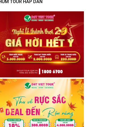
HÙM TOUR HẤP DẪN