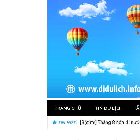
Skip
to
content
TRANG CHỦ
TIN DU LỊCH
Ẩ
TIN HOT:
[Bật mí] Tháng 8 nên đi nư