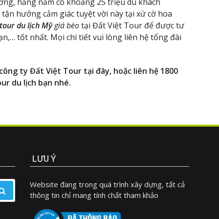
ơng, hằng năm có khoảng 25 triệu du khách
 tận hưởng cảm giác tuyệt vời này tại xứ cờ hoa
tour du lịch Mỹ
giá bèo
tại Đất Việt Tour để được tư
n,… tốt nhất. Mọi chi tiết vui lòng liên hệ tổng đài
công ty Đất Việt Tour tại đây, hoặc liên hệ 1800
ur du lịch bạn nhé.
LƯU Ý
Website đang trong quá trình xây dựng, tất cả
thông tin chỉ mang tính chất tham khảo