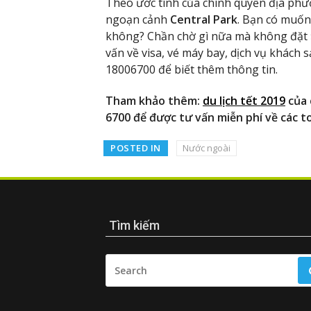
Theo ước tính của chính quyền địa phư
ngoạn cảnh
Central Park
. Bạn có muốn
không? Chần chờ gì nữa mà không đặt
vấn về visa, vé máy bay, dịch vụ khách sạ
18006700 để biết thêm thông tin.
Tham khảo thêm:
du lịch tết 2019
của 
6700 để được tư vấn miễn phí về các to
POSTED IN
Nước ngoài
Tìm kiếm
SEARCH
FOR: