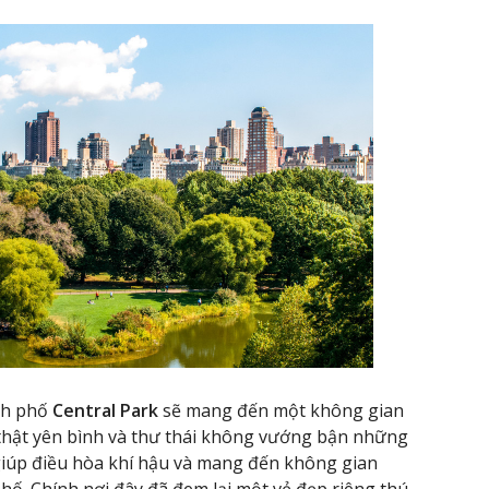
nh phố
Central Park
sẽ mang đến một không gian
 thật yên bình và thư thái không vướng bận những
giúp điều hòa khí hậu và mang đến không gian
hố. Chính nơi đây đã đem lại một vẻ đẹp riêng thú