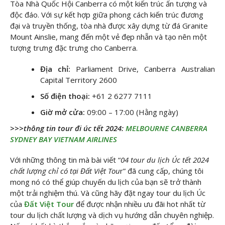
Tòa Nhà Quốc Hội Canberra có một kiến trúc ấn tượng và
độc đáo. Với sự kết hợp giữa phong cách kiến trúc đương
đại và truyền thống, tòa nhà được xây dựng từ đá Granite
Mount Ainslie, mang đến một vẻ đẹp nhẵn và tạo nên một
tượng trưng đặc trưng cho Canberra.
Địa chỉ:
Parliament Drive, Canberra Australian
Capital Territory 2600
Số điện thoại:
+61 2 6277 7111
Giờ mở cửa:
09:00 – 17:00 (Hằng ngày)
>>>thông tin tour đi úc tết 2024:
MELBOURNE CANBERRA
SYDNEY BAY VIETNAM AIRLINES
Với những thông tin mà bài viết “
04 tour du lịch Úc tết 2024
chất lượng chỉ có tại Đất Việt Tou
r” đã cung cấp, chúng tôi
mong nó có thể giúp chuyến du lịch của bạn sẽ trở thành
một trải nghiệm thú. Và cũng hãy đặt ngay tour du lịch Úc
của
Đất Việt Tour
để được nhận nhiều ưu đãi hot nhất từ
tour du lịch chất lượng và dịch vụ hướng dẫn chuyên nghiệp.