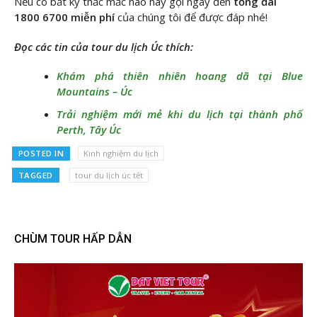
Nếu có bất kỳ thắc mắc nào hãy gọi ngay đến
tổng đài
1800 6700 miễn phí
của chúng tôi để được đáp nhé!
Đọc các tin của tour du lịch Úc thích:
Khám phá thiên nhiên hoang dã tại Blue
Mountains – Úc
Trải nghiệm mới mẻ khi du lịch tại thành phố
Perth, Tây Úc
POSTED IN
Kinh nghiệm du lịch
TAGGED
tour du lịch úc tết
CHÙM TOUR HẤP DẪN