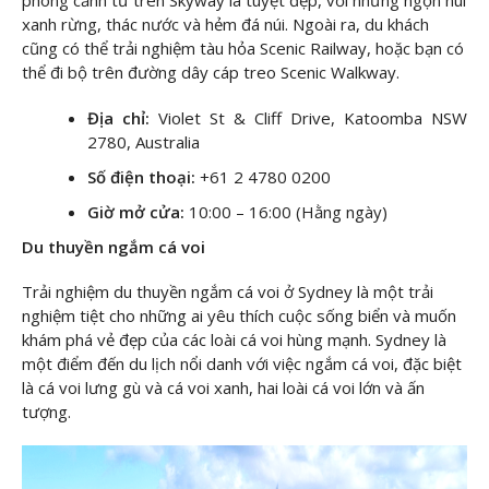
phong cảnh từ trên Skyway là tuyệt đẹp, với những ngọn núi
xanh rừng, thác nước và hẻm đá núi. Ngoài ra, du khách
cũng có thể trải nghiệm tàu hỏa Scenic Railway, hoặc bạn có
thể đi bộ trên đường dây cáp treo Scenic Walkway.
Địa chỉ:
Violet St & Cliff Drive, Katoomba NSW
2780, Australia
Số điện thoại:
+61 2 4780 0200
Giờ mở cửa:
10:00 – 16:00 (Hằng ngày)
Du thuyền ngắm cá voi
Trải nghiệm du thuyền ngắm cá voi ở Sydney là một trải
nghiệm tiệt cho những ai yêu thích cuộc sống biển và muốn
khám phá vẻ đẹp của các loài cá voi hùng mạnh. Sydney là
một điểm đến du lịch nổi danh với việc ngắm cá voi, đặc biệt
là cá voi lưng gù và cá voi xanh, hai loài cá voi lớn và ấn
tượng.