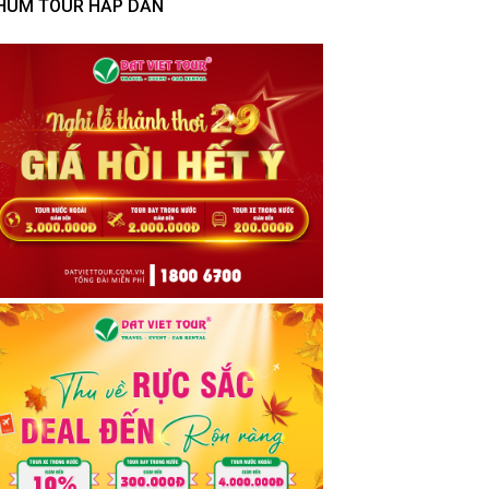
HÙM TOUR HẤP DẪN