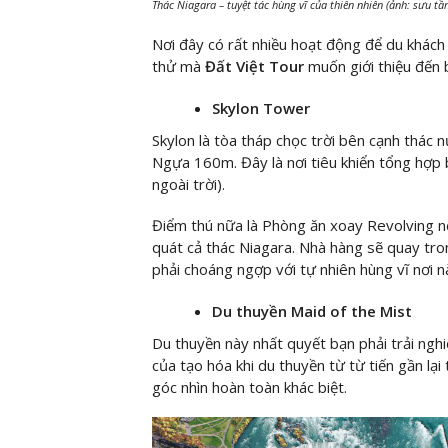
Thác Niagara – tuyệt tác hùng vĩ của thiên nhiên (ảnh: sưu tầ
Nơi đây có rất nhiều hoạt động để du khách 
thử mà
Đất Việt Tour
muốn giới thiệu đến 
Skylon Tower
Skylon là tòa tháp chọc trời bên cạnh thác 
Ngựa 160m. Đây là nơi tiêu khiển tổng hợp
ngoài trời).
Điểm thú nữa là Phòng ăn xoay Revolving n
quát cả thác Niagara. Nhà hàng sẽ quay tro
phải choáng ngợp với tự nhiên hùng vĩ nơi n
Du thuyền Maid of the Mist
Du thuyền này nhất quyết bạn phải trải ngh
của tạo hóa khi du thuyền từ từ tiến gần l
góc nhìn hoàn toàn khác biệt.