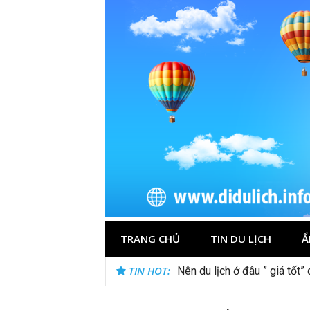
Skip
to
content
TRANG CHỦ
TIN DU LỊCH
Ẩ
TIN HOT:
Nên du lịch ở đâu ” giá tốt”