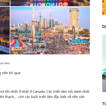
D
 sưu tầm)
g nên bỏ qua:
à lớn nhất ở nhất ở Canada. Các triển lãm nổi danh nhất
ên thạch,… còn các buổi triển lãm đặc biệt về nền văn
T