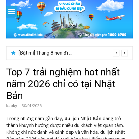
Skip
to
content
[Bật mí] Tháng 8 nên đi nước nào đẹp? Gợi ý 5+ tọa độ hot 2026
Kinh nghiệm du lịch Trung Á lần đầu cho khách Việt
Top 7 trải nghiệm hot nhất
năm 2026 chỉ có tại Nhật
Bản
baoky
30/01/2026
Trong những năm gần đây,
du lịch Nhật Bản
đang trở
thành khuynh hướng được nhiều du khách Việt quan tâm.
Không chỉ nức danh về cảnh đẹp và văn hóa, du lịch Nhật
Bản năm 2026 còn ghi dấu với hàng loạt điểm tham quan,