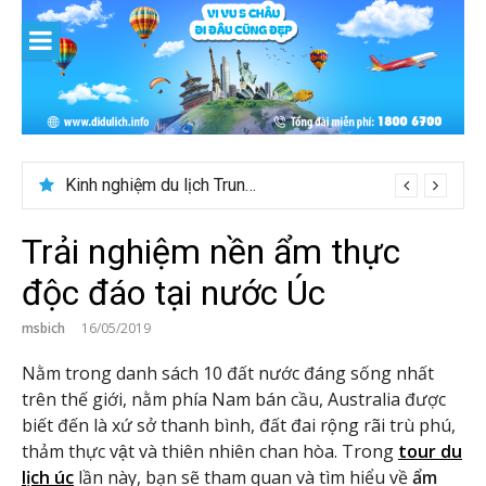
Skip
to
content
Du lịch Maldives – Lần đầu nên đi đâu, chơi gì?
Trải nghiệm nền ẩm thực
độc đáo tại nước Úc
msbich
16/05/2019
Nằm trong danh sách 10 đất nước đáng sống nhất
trên thế giới, nằm phía Nam bán cầu, Australia được
biết đến là xứ sở thanh bình, đất đai rộng rãi trù phú,
thảm thực vật và thiên nhiên chan hòa. Trong
tour du
lịch úc
lần này, bạn sẽ tham quan và tìm hiểu về
ẩm