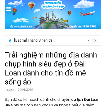
Skip
to
content
[Bật mí] Tháng 8 nên đi nước nào đẹp? Gợi ý 5+ tọa độ hot 2026
Trải nghiệm những địa danh
chụp hình siêu đẹp ở Đài
Loan dành cho tín đồ mê
sống ảo
msbich
04/03/2019
Bạn đã có kế hoạch dành cho chuyến
du lịch Đài Loan
30/4
nhưng còn băn khoăn và không biết địa điểm