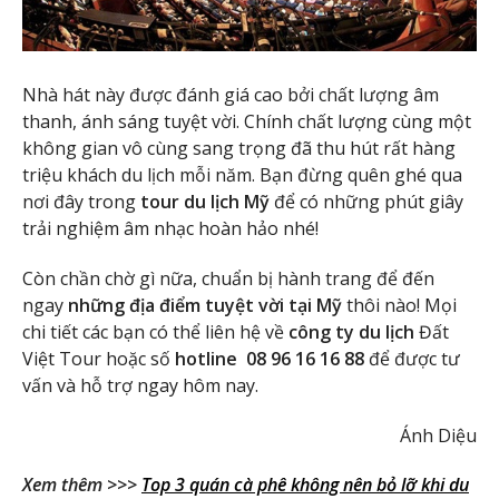
Nhà hát này được đánh giá cao bởi chất lượng âm
thanh, ánh sáng tuyệt vời. Chính chất lượng cùng một
không gian vô cùng sang trọng đã thu hút rất hàng
triệu khách du lịch mỗi năm. Bạn đừng quên ghé qua
nơi đây trong
tour du lịch Mỹ
để có những phút giây
trải nghiệm âm nhạc hoàn hảo nhé!
Còn chần chờ gì nữa, chuẩn bị hành trang để đến
ngay
những địa điểm tuyệt vời tại Mỹ
thôi nào! Mọi
chi tiết các bạn có thể liên hệ về
công ty du lịch
Đất
Việt Tour hoặc số
hotline 08 96 16 16 88
để được tư
vấn và hỗ trợ ngay hôm nay.
Ánh Diệu
Xem thêm >>>
Top 3 quán cà phê không nên bỏ lỡ khi du