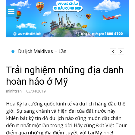
Skip
to
content
Nên du lịch ở đâu ” giá tốt” dịp lễ quốc khánh 2/9
Trải nghiệm những địa danh
hoàn hảo ở Mỹ
minhtran
03/04/2019
Hoa Kỳ là cường quốc kinh tế và du lịch hàng đầu thế
giới. Sự sang chảnh và hiện đại của đất nước này
khiến bất kỳ tín đồ du lịch nào cũng muốn đặt chân
đến ít nhất một lần trong đời. Hãy cùng Đất Việt Tour
điểm qua
những địa điểm tuyệt vời tại Mỹ
nhé!