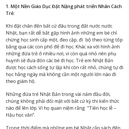
1. Một Nền Giáo Dục Đặt Nặng phát triển Nhân Cách
Trẻ:
Khi đặt chân đến bất cứ đâu trong đất nước nước
Nhật, bạn rất dễ bắt gặp hình ảnh những em bé chỉ
chừng học sinh cấp một, đeo cặp, đi bộ theo từng tốp
bằng qua các con phố để đi học. Khác xa với hình ảnh
những đứa trẻ ở nhiều nơi, vì còn quá nhỏ nên phụ
huynh sẽ đưa đón các bé đi học. Trẻ em Nhật Bản
được học cách sống tự lập khi còn rất nhỏ, chúng tự đi
học hằng ngày mà không cần một người lớn nào đi
theo giám hộ.
Những đứa trẻ Nhật Bản trong vài năm đầu đời,
chúng không phải đối mặt với bất cứ kỳ thi kiến thức
nào để lên lớp. Vì họ quan niệm rằng “Tiên học lễ –
Hậu học văn”.
Trong thời điểm mà những em bé Nhật cắp sách đến